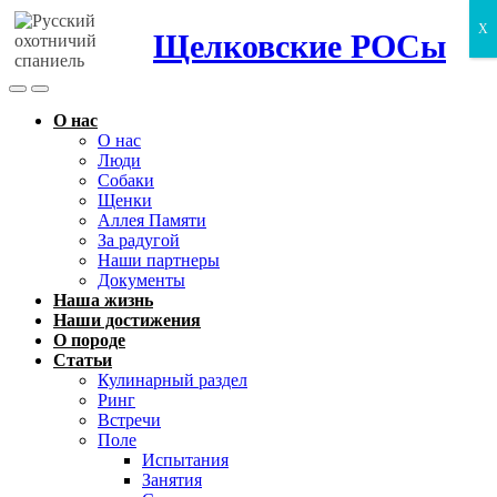
X
Щелковские РОСы
Search
Menu
Toggle
О нас
О нас
Люди
Собаки
Щенки
Аллея Памяти
За радугой
Наши партнеры
Документы
Наша жизнь
Наши достижения
О породе
Статьи
Кулинарный раздел
Ринг
Встречи
Поле
Испытания
Занятия