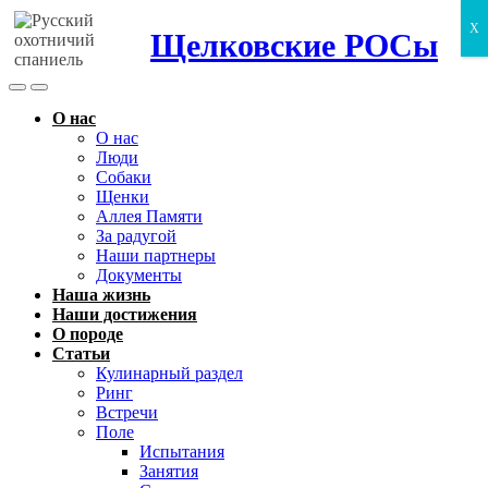
X
Щелковские РОСы
Search
Menu
Toggle
О нас
О нас
Люди
Собаки
Щенки
Аллея Памяти
За радугой
Наши партнеры
Документы
Наша жизнь
Наши достижения
О породе
Статьи
Кулинарный раздел
Ринг
Встречи
Поле
Испытания
Занятия