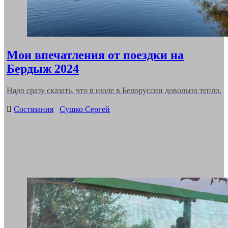
Мои впечатления от поездки на
Бердыж 2024
Надо сразу сказать, что в июле в Белоруссии довольно тепло.
Categories
Состязания
Сушко Сергей