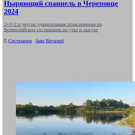
Ныряющий спаниель в Череповце
2024
2+2=2 и другие удивительные приключения на
Всероссийских состязаниях по утке и лысухе
Categories
Состязания
Заяц Виталий