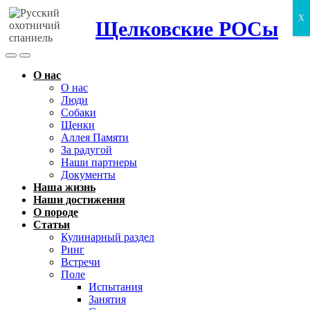
X
Щелковские РОСы
Search
Menu
Toggle
О нас
О нас
Люди
Собаки
Щенки
Аллея Памяти
За радугой
Наши партнеры
Документы
Наша жизнь
Наши достижения
О породе
Статьи
Кулинарный раздел
Ринг
Встречи
Поле
Испытания
Занятия