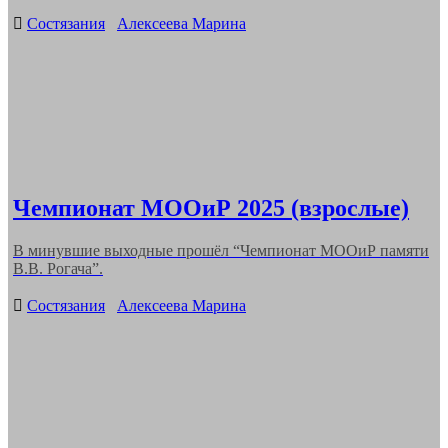
Categories
Состязания
Алексеева Марина
Чемпионат МООиР 2025 (взрослые)
В минувшие выходные прошёл “Чемпионат МООиР памяти
В.В. Рогача”.
Categories
Состязания
Алексеева Марина