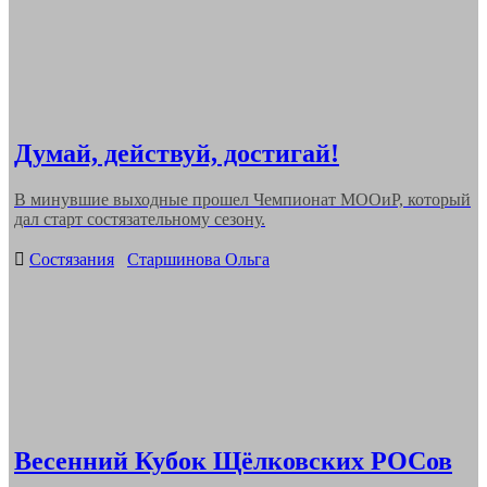
Думай, действуй, достигай!
В минувшие выходные прошел Чемпионат МООиР, который
дал старт состязательному сезону.
Categories
Состязания
Старшинова Ольга
Весенний Кубок Щёлковских РОСов