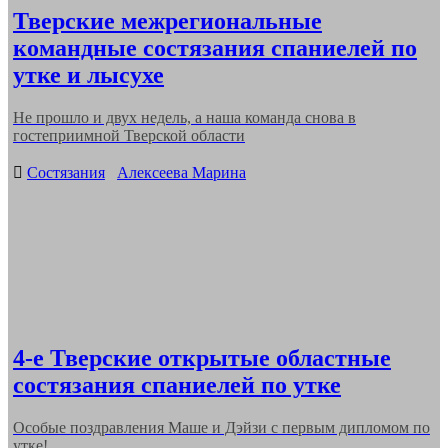
Тверские межрегиональные
командные состязания спаниелей по
утке и лысухе
Не прошло и двух недель, а наша команда снова в
гостеприимной Тверской области
Categories
Состязания
Алексеева Марина
4-е Тверские открытые областные
состязания спаниелей по утке
Особые поздравления Маше и Дэйзи с первым дипломом по
утке!