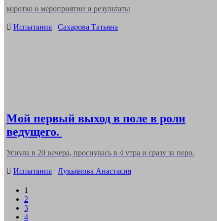
коротко о мероприятии и результаты
Categories
Испытания
Сахарова Татьяна
Мой первый выход в поле в роли
ведущего.
Уснула в 20 вечера, проснулась в 4 утра и сразу за перо.
Categories
Испытания
Лукьянова Анастасия
Навигация
1
2
по
3
записям
4