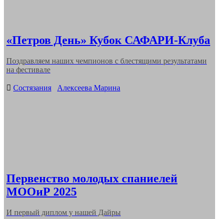
«Петров День» Кубок САФАРИ-Клуба
Поздравляем наших чемпионов с блестящими результатами
на фестивале
Categories
Состязания
Алексеева Марина
Первенство молодых спаниелей
МООиР 2025
И первый диплом у нашей Дайры