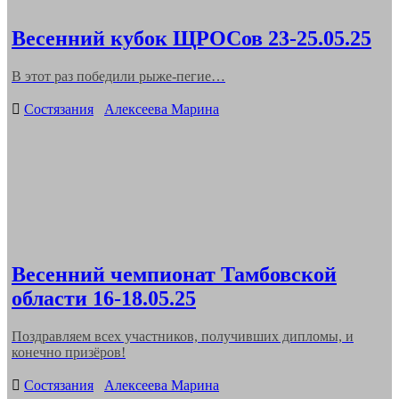
Весенний кубок ЩРОСов 23-25.05.25
В этот раз победили рыже-пегие…
Categories
Состязания
Алексеева Марина
Весенний чемпионат Тамбовской
области 16-18.05.25
Поздравляем всех участников, получивших дипломы, и
конечно призёров!
Categories
Состязания
Алексеева Марина