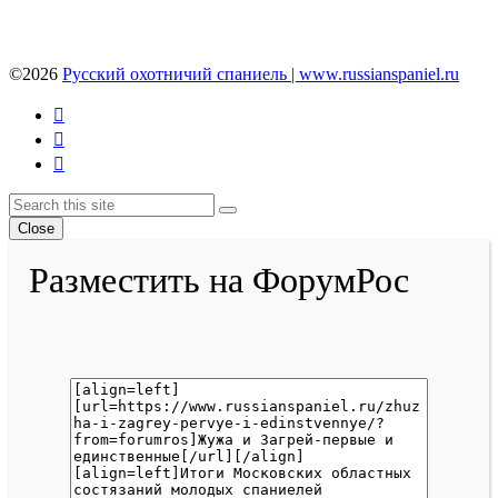
©2026
Русский охотничий спаниель | www.russianspaniel.ru
Youtube
VK
Telegram
Back
Search
Search
To
Close
Top
Разместить на ФорумРос