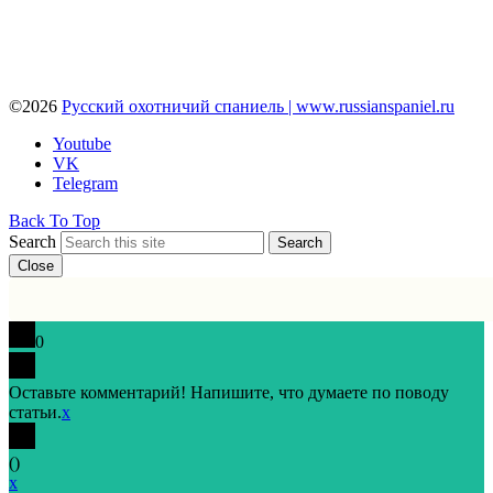
©2026
Русский охотничий спаниель | www.russianspaniel.ru
Youtube
VK
Telegram
Back To Top
Search
Search
Close
0
Оставьте комментарий! Напишите, что думаете по поводу
статьи.
x
(
)
x