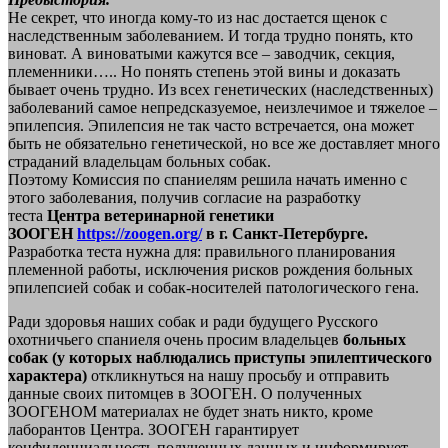
Не секрет, что иногда кому-то из нас достается щенок с
наследственным заболеванием. И тогда трудно понять, кто
виноват. А виноватыми кажутся все – заводчик, секция,
племенники….. Но понять степень этой вины и доказать
бывает очень трудно. Из всех генетических (наследственных)
заболеваний самое непредсказуемое, неизлечимое и тяжелое –
эпилепсия. Эпилепсия не так часто встречается, она может
быть не обязательно генетической, но все же доставляет много
страданий владельцам больных собак.
Поэтому Комиссия по спаниелям решила начать именно с
этого заболевания, получив согласие на разработку
теста
Центра ветеринарной генетики
ЗООГЕН
https://zoogen.org/
в г. Санкт-Петербурге.
Разработка теста нужна для: правильного планирования
племенной работы, исключения рисков рождения больных
эпилепсией собак и собак-носителей патологического гена.
Ради здоровья наших собак и ради будущего Русского
охотничьего спаниеля очень просим владельцев
больных
собак (у которых наблюдались приступы эпилептического
характера)
откликнуться на нашу просьбу и отправить
данные своих питомцев в ЗООГЕН. О полученных
ЗООГЕНОМ материалах не будет знать никто, кроме
лаборантов Центра. ЗООГЕН гарантирует
конфиденциальность полученных данных и информирует