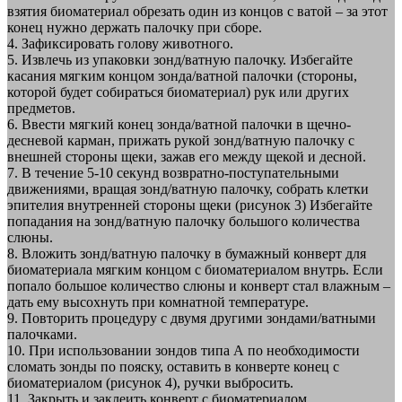
взятия биоматериал обрезать один из концов с ватой – за этот
конец нужно держать палочку при сборе.
4. Зафиксировать голову животного.
5. Извлечь из упаковки зонд/ватную палочку. Избегайте
касания мягким концом зонда/ватной палочки (стороны,
которой будет собираться биоматериал) рук или других
предметов.
6. Ввести мягкий конец зонда/ватной палочки в щечно-
десневой карман, прижать рукой зонд/ватную палочку с
внешней стороны щеки, зажав его между щекой и десной.
7. В течение 5-10 секунд возвратно-поступательными
движениями, вращая зонд/ватную палочку, собрать клетки
эпителия внутренней стороны щеки (рисунок 3) Избегайте
попадания на зонд/ватную палочку большого количества
слюны.
8. Вложить зонд/ватную палочку в бумажный конверт для
биоматериала мягким концом с биоматериалом внутрь. Если
попало большое количество слюны и конверт стал влажным –
дать ему высохнуть при комнатной температуре.
9. Повторить процедуру с двумя другими зондами/ватными
палочками.
10. При использовании зондов типа А по необходимости
сломать зонды по пояску, оставить в конверте конец с
биоматериалом (рисунок 4), ручки выбросить.
11. Закрыть и заклеить конверт с биоматериалом.