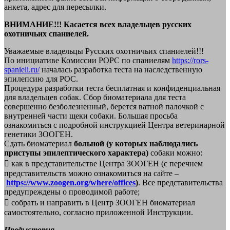
анкета, адрес для пересылки.
ВНИМАНИЕ!!! Касается всех владельцев русских
охотничьих спаниелей.
Уважаемые владельцы Русских охотничьих спаниелей!!!
По инициативе Комиссии РОРС по спаниелям
https://rors-
spanieli.ru/
началась разработка теста на наследственную
эпилепсию для РОС.
Процедура разработки теста бесплатная и конфиденциальная
для владельцев собак. Сбор биоматериала для теста
совершенно безболезненный, берется ватной палочкой с
внутренней части щеки собаки. Большая просьба
ознакомиться с подробной инструкцией Центра ветеринарной
генетики ЗООГЕН.
Сдать биоматериал
больной
(у которых наблюдались
приступы эпилептического характера)
собаки можно:
 как в представительстве Центра ЗООГЕН (с перечнем
представительств можно ознакомиться на сайте –
https://www.zoogen.org/where/offices
)
. Все представительства
предупреждены о проводимой работе;
 собрать и направить в Центр ЗООГЕН биоматериал
самостоятельно, согласно приложенной Инструкции.
Предыстория.