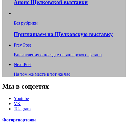
Анонс Щелковской выставки
Без рубрики
Приглашаем на Щелковскую выставку
Prev Post
Впечатления о поездке на январского фазана
Next Post
На том же месте в тот же час
Мы в соцсетях
Youtube
VK
Telegram
Фоторепортажи