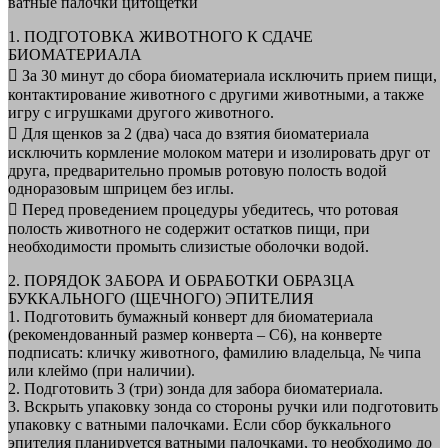
ватные палочки цитощётки
1. ПОДГОТОВКА ЖИВОТНОГО К СДАЧЕ
БИОМАТЕРИАЛА
 За 30 минут до сбора биоматериала исключить прием пищи,
контактирование животного с другими животными, а также
игру с игрушками другого животного.
 Для щенков за 2 (два) часа до взятия биоматериала
исключить кормление молоком матери и изолировать друг от
друга, предварительно промыв ротовую полость водой
одноразовым шприцем без иглы.
 Перед проведением процедуры убедитесь, что ротовая
полость животного не содержит остатков пищи, при
необходимости промыть слизистые оболочки водой.
2. ПОРЯДОК ЗАБОРА И ОБРАБОТКИ ОБРАЗЦА
БУККАЛЬНОГО (ЩЕЧНОГО) ЭПИТЕЛИЯ
1. Подготовить бумажный конверт для биоматериала
(рекомендованный размер конверта – С6), на конверте
подписать: кличку животного, фамилию владельца, № чипа
или клеймо (при наличии).
2. Подготовить 3 (три) зонда для забора биоматериала.
3. Вскрыть упаковку зонда со стороны ручки или подготовить
упаковку с ватными палочками. Если сбор буккального
эпителия планируется ватными палочками, то необходимо до