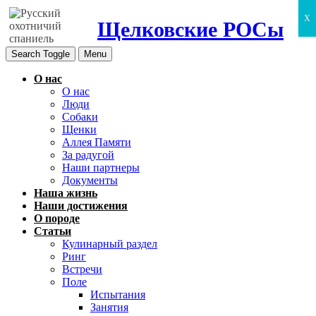
X
Щелковские РОСы
Search Toggle
Menu
О нас
О нас
Люди
Собаки
Щенки
Аллея Памяти
За радугой
Наши партнеры
Документы
Наша жизнь
Наши достижения
О породе
Статьи
Кулинарный раздел
Ринг
Встречи
Поле
Испытания
Занятия