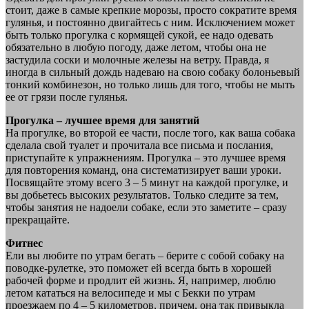
стоит, даже в самые крепкие морозы, просто сократите время
гулянья, и постоянно двигайтесь с ним. Исключением может
быть только прогулка с кормящей сукой, ее надо одевать
обязательно в любую погоду, даже летом, чтобы она не
застудила соски и молочные железы на ветру. Правда, я
иногда в сильный дождь надеваю на свою собаку болоньевый
тонкий комбинезон, но только лишь для того, чтобы не мыть
ее от грязи после гулянья.
Прогулка – лучшее время для занятий
На прогулке, во второй ее части, после того, как ваша собака
сделала свой туалет и прочитала все письма и послания,
приступайте к упражнениям. Прогулка – это лучшее время
для повторения команд, она систематизирует ваши уроки.
Посвящайте этому всего 3 – 5 минут на каждой прогулке, и
вы добьетесь высоких результатов. Только следите за тем,
чтобы занятия не надоели собаке, если это заметите – сразу
прекращайте.
Фитнес
Ели вы любите по утрам бегать – берите с собой собаку на
поводке-рулетке, это поможет ей всегда быть в хорошей
рабочей форме и продлит ей жизнь. Я, например, люблю
летом кататься на велосипеде и мы с Бекки по утрам
проезжаем по 4 – 5 километров, причем, она так привыкла