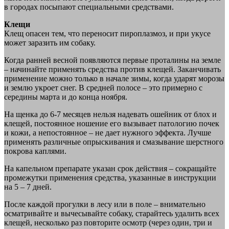
в городах посыпают специальными средствами.
Клещи
Клещ опасен тем, что переносит пироплазмоз, и при укусе
может заразить им собаку.
Когда ранней весной появляются первые проталины на земле
– начинайте применять средства против клещей. Заканчивать
применение можно только в начале зимы, когда ударят морозы
и землю укроет снег. В средней полосе – это примерно с
середины марта и до конца ноября.
На щенка до 6-7 месяцев нельзя надевать ошейник от блох и
клещей, постоянное ношение его вызывает патологию почек
и кожи, а непостоянное – не дает нужного эффекта. Лучше
применять различные опрыскивания и смазывание шерстного
покрова каплями.
На капельном препарате указан срок действия – сокращайте
промежутки применения средства, указанные в инструкции
на 5 – 7 дней.
После каждой прогулки в лесу или в поле – внимательно
осматривайте и вычесывайте собаку, старайтесь удалить всех
клещей, несколько раз повторите осмотр (через один, три и