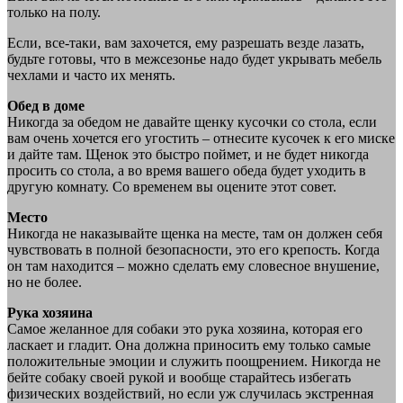
только на полу.
Если, все-таки, вам захочется, ему разрешать везде лазать,
будьте готовы, что в межсезонье надо будет укрывать мебель
чехлами и часто их менять.
Обед в доме
Никогда за обедом не давайте щенку кусочки со стола, если
вам очень хочется его угостить – отнесите кусочек к его миске
и дайте там. Щенок это быстро поймет, и не будет никогда
просить со стола, а во время вашего обеда будет уходить в
другую комнату. Со временем вы оцените этот совет.
Место
Никогда не наказывайте щенка на месте, там он должен себя
чувствовать в полной безопасности, это его крепость. Когда
он там находится – можно сделать ему словесное внушение,
но не более.
Рука хозяина
Самое желанное для собаки это рука хозяина, которая его
ласкает и гладит. Она должна приносить ему только самые
положительные эмоции и служить поощрением. Никогда не
бейте собаку своей рукой и вообще старайтесь избегать
физических воздействий, но если уж случилась экстренная