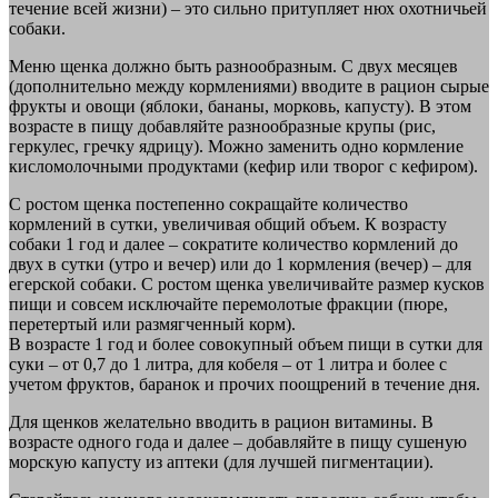
течение всей жизни) – это сильно притупляет нюх охотничьей
собаки.
Меню щенка должно быть разнообразным. С двух месяцев
(дополнительно между кормлениями) вводите в рацион сырые
фрукты и овощи (яблоки, бананы, морковь, капусту). В этом
возрасте в пищу добавляйте разнообразные крупы (рис,
геркулес, гречку ядрицу). Можно заменить одно кормление
кисломолочными продуктами (кефир или творог с кефиром).
С ростом щенка постепенно сокращайте количество
кормлений в сутки, увеличивая общий объем. К возрасту
собаки 1 год и далее – сократите количество кормлений до
двух в сутки (утро и вечер) или до 1 кормления (вечер) – для
егерской собаки. С ростом щенка увеличивайте размер кусков
пищи и совсем исключайте перемолотые фракции (пюре,
перетертый или размягченный корм).
В возрасте 1 год и более совокупный объем пищи в сутки для
суки – от 0,7 до 1 литра, для кобеля – от 1 литра и более с
учетом фруктов, баранок и прочих поощрений в течение дня.
Для щенков желательно вводить в рацион витамины. В
возрасте одного года и далее – добавляйте в пищу сушеную
морскую капусту из аптеки (для лучшей пигментации).