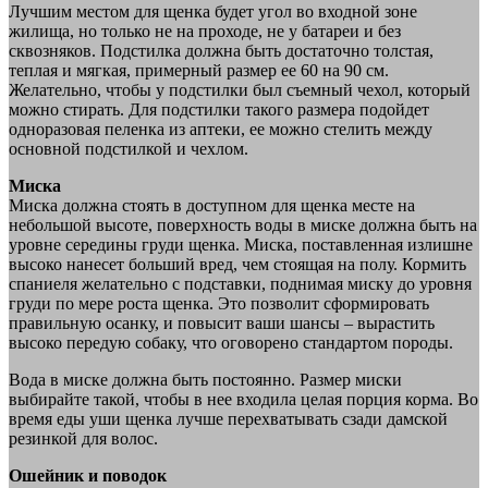
Лучшим местом для щенка будет угол во входной зоне
жилища, но только не на проходе, не у батареи и без
сквозняков. Подстилка должна быть достаточно толстая,
теплая и мягкая, примерный размер ее 60 на 90 см.
Желательно, чтобы у подстилки был съемный чехол, который
можно стирать. Для подстилки такого размера подойдет
одноразовая пеленка из аптеки, ее можно стелить между
основной подстилкой и чехлом.
Миска
Миска должна стоять в доступном для щенка месте на
небольшой высоте, поверхность воды в миске должна быть на
уровне середины груди щенка. Миска, поставленная излишне
высоко нанесет больший вред, чем стоящая на полу. Кормить
спаниеля желательно с подставки, поднимая миску до уровня
груди по мере роста щенка. Это позволит сформировать
правильную осанку, и повысит ваши шансы – вырастить
высоко передую собаку, что оговорено стандартом породы.
Вода в миске должна быть постоянно. Размер миски
выбирайте такой, чтобы в нее входила целая порция корма. Во
время еды уши щенка лучше перехватывать сзади дамской
резинкой для волос.
Ошейник и поводок