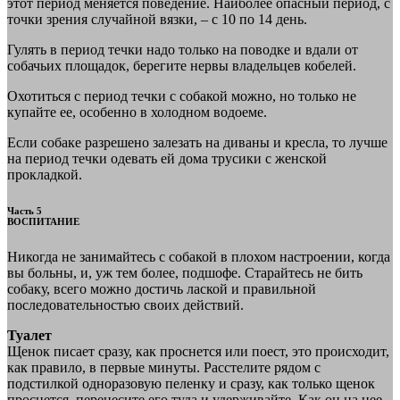
этот период меняется поведение. Наиболее опасный период, с
точки зрения случайной вязки, – с 10 по 14 день.
Гулять в период течки надо только на поводке и вдали от
собачьих площадок, берегите нервы владельцев кобелей.
Охотиться с период течки с собакой можно, но только не
купайте ее, особенно в холодном водоеме.
Если собаке разрешено залезать на диваны и кресла, то лучше
на период течки одевать ей дома трусики с женской
прокладкой.
Часть 5
ВОСПИТАНИЕ
Никогда не занимайтесь с собакой в плохом настроении, когда
вы больны, и, уж тем более, подшофе. Старайтесь не бить
собаку, всего можно достичь лаской и правильной
последовательностью своих действий.
Туалет
Щенок писает сразу, как проснется или поест, это происходит,
как правило, в первые минуты. Расстелите рядом с
подстилкой одноразовую пеленку и сразу, как только щенок
проснется, перенесите его туда и удерживайте. Как он на нее