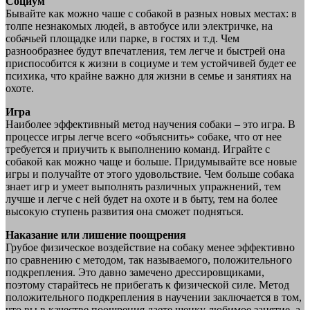
Социум
Бывайте как можно чаше с собакой в разных новых местах: в
толпе незнакомых людей, в автобусе или электричке, на
собачьей площадке или парке, в гостях и т.д. Чем
разнообразнее будут впечатления, тем легче и быстрей она
приспособится к жизни в социуме и тем устойчивей будет ее
психика, что крайне важно для жизни в семье и занятиях на
охоте.
Игра
Наиболее эффективный метод научения собаки – это игра. В
процессе игры легче всего «объяснить» собаке, что от нее
требуется и приучить к выполнению команд. Играйте с
собакой как можно чаще и больше. Придумывайте все новые
игры и получайте от этого удовольствие. Чем больше собака
знает игр и умеет выполнять различных упражнений, тем
лучше и легче с ней будет на охоте и в быту, тем на более
высокую ступень развития она сможет подняться.
Наказание или лишение поощрения
Грубое физическое воздействие на собаку менее эффективно
по сравнению с методом, так называемого, положительного
подкрепления. Это давно замечено дрессировщиками,
поэтому старайтесь не прибегать к физической силе. Метод
положительного подкрепления в научении заключается в том,
что вы в качестве поощрения даете щенку любимое занятие, а