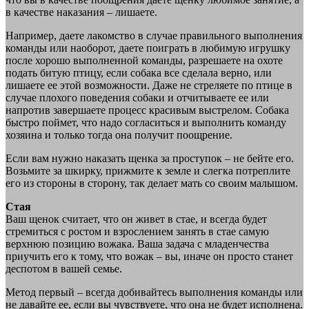
в качестве наказания – лишаете.
Например, даете лакомство в случае правильного выполнения
команды или наоборот, даете поиграть в любимую игрушку
после хорошо выполненной команды, разрешаете на охоте
подать битую птицу, если собака все сделала верно, или
лишаете ее этой возможности. Даже не стреляете по птице в
случае плохого поведения собаки и отчитываете ее или
напротив завершаете процесс красивым выстрелом. Собака
быстро поймет, что надо согласиться и выполнить команду
хозяина и только тогда она получит поощрение.
Если вам нужно наказать щенка за проступок – не бейте его.
Возьмите за шкирку, прижмите к земле и слегка потреплите
его из стороны в сторону, так делает мать со своим малышом.
Стая
Ваш щенок считает, что он живет в стае, и всегда будет
стремиться с ростом и взрослением занять в стае самую
верхнюю позицию вожака. Ваша задача с младенчества
приучить его к тому, что вожак – вы, иначе он просто станет
деспотом в вашей семье.
Метод первый – всегда добивайтесь выполнения команды или
не давайте ее, если вы чувствуете, что она не будет исполнена.