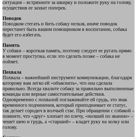
ситуация – встряхните за шкирку и положите руку на голову,
осуществив ее захват поперек.
Поводок
Поводком стегать и бить собаку нельзя, иначе поводок
перестанет быть вашим помощником в воспитании, собака
будет его избегать.
Память
У собаки – короткая память, поэтому следует ее ругать прямо
в момент проступка, если это сделать позже – собака не
поймет.
Похвала
Похвала – важнейший инструмент коммуникации, благодаря
которому вам легко ей «объяснить», что она сделала
правильно. Всегда хвалите собаку за правильно выполненные
команды или верные самостоятельные действия.
Одновременно с похвалой поглаживайте ей грудь, это знак
временного подчинения, который приподнимает ее статус,
так делает сородич в волчьей стае. При обращении с собакой –
помните, что «друг» хлопает по плечу, «низший по званию» –
чешет шею и грудь, а «старший» – кладет руку на холку или
голову.