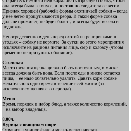
Старайтесь немного недокармливать взрослую собаку, чтобы
она всегда была в тонусе, и постоянно следите за ее весом.
Признак хорошей (рабочей) формы охотничьей собаки – когда
у нее легко прощупываются ребра. В такой форме собака
дольше проживет, не будет болеть, и всегда будет весела и
подвижна.
Непосредственно в день перед охотой и тренировками в
угодьях – собаку не кормите. За сутки до этого мероприятия
исключайте из рациона питания яйца, сыр и колбасу (чтобы
временно не притупить обоняние).
Столовая
Место питания щенка должно быть постоянным, в миске
всегда должна быть вода. Если после еды в миске остается
пища, – ее надо обязательно удалить. Давать корм собаке
желательно в одно время в течение всей жизни (за
исключением щенячьего периода).
Меню
Время, порядок и набор блюд, а также количество кормлений,
– на выбор владельца.
8.00ч.
Курица с овощным пюре
Отварить куриное филе и мелко-мелко нарезать.