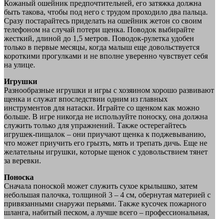
Кожаный ошейник предпочтительней, его затяжка должна
быть такова, чтобы под него с трудом проходило два пальца.
Сразу постарайтесь приделать на ошейник жетон со своим
телефоном на случай потери щенка. Поводок выбирайте
жесткий, длиной до 1,5 метров. Поводок-рулетка удобен
только в первые месяцы, когда малыш еще довольствуется
короткими прогулками и не вполне уверенно чувствует себя
на улице.
Игрушки
Разнообразные игрушки и игры с хозяином хорошо развивают
щенка и служат впоследствии одним из главных
инструментов для натаски. Играйте со щенком как можно
больше. В игре никогда не используйте поноску, она должна
служить только для упражнений. Также остерегайтесь
игрушек-пищалок – они приучают щенка к поджевыванию,
что может приучить его грызть, мять и трепать дичь. Еще не
желательны игрушки, которые щенок с удовольствием тянет
за веревки.
Поноска
Сначала поноской может служить сухое крылышко, затем
небольшая палочка, толщиной 3 – 4 см, обернутая материей с
привязанными снаружи перьями. Также кусочек пожарного
шланга, набитый песком, а лучше всего – профессиональная,