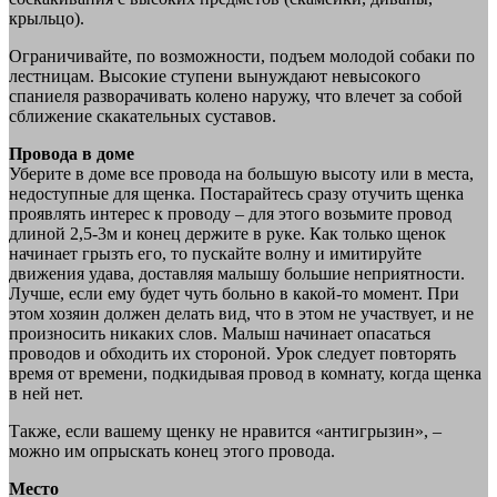
крыльцо).
Ограничивайте, по возможности, подъем молодой собаки по
лестницам. Высокие ступени вынуждают невысокого
спаниеля разворачивать колено наружу, что влечет за собой
сближение скакательных суставов.
Провода в доме
Уберите в доме все провода на большую высоту или в места,
недоступные для щенка. Постарайтесь сразу отучить щенка
проявлять интерес к проводу – для этого возьмите провод
длиной 2,5-3м и конец держите в руке. Как только щенок
начинает грызть его, то пускайте волну и имитируйте
движения удава, доставляя малышу большие неприятности.
Лучше, если ему будет чуть больно в какой-то момент. При
этом хозяин должен делать вид, что в этом не участвует, и не
произносить никаких слов. Малыш начинает опасаться
проводов и обходить их стороной. Урок следует повторять
время от времени, подкидывая провод в комнату, когда щенка
в ней нет.
Также, если вашему щенку не нравится «антигрызин», –
можно им опрыскать конец этого провода.
Место