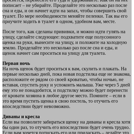
пописает – не убирайте. Проделайте это несколько раз после
сна и еды, и он начнет идти на запах, чтобы совершить свой
туалет. По мере необходимости меняйте пеленки. Так вы его
приучите ходить в туалет в одном, удобном вам, месте.
После того, как сделаны прививки, и можно идти гулять на
улицу, сделайте следующее: подхватите еще полусонного
щенка на руки, вынесите на улицу, и положите на холодную
землю. Проделайте это несколько раз после сна и еды, и
щенок начнет сам проситься на улицу для туалета.
Первая ночь
На ночь щенок будет проситься к вам, скулить и плакать. На
первые несколько дней, пока новая подстилка еще не знакома,
расположите ее рядом со своей кроватью, чтобы ночью, не
вставая, спустить руку и успокоить малыша. Уже через 5 дней
ему это не понадобится, и подстилку можно будет перенести
от кровати хозяина в любое другое место. Помните – если в
это время пустить щенка в свою постель, то отучить его
впоследствии будет невозможно.
Диваны и кресла
Если вы позволите забираться щенку на диваны и кресла хотя
бы один раз, то отучить его впоследствии будет очень трудно.
Если вам хочется потискать его или приласкать – делайте это