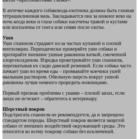
В аптечке каждого собаковода-охотника должна быть глазная
тетрациклиновая мазь. Закладывается она за нижнее веко на
ночь когда веки и глаза собаки насечены травой и кустами
или воспалены от снега или семян после охоты.
Уши
Уши спаниеля страдают из-за частых купаний и плохой
вентиляции. Периодически проверяйте уши собаки и
протирайте внешние ушные раковины ваткой, смоченной
хлоргексидином. Изредка проветривайте уши спаниеля,
перехватывая их сзади дамской резинкой. Если собака часто
пачкает уши во время еды – промывайте кончики ушей
мыльным раствором. Обильную шерсть вокруг ушной
раковины лучше немного проредить ножницами.
Первый признак проблемы с ушами – плохой запах, если
запах не исчезает – обратитесь к ветеринару.
Шерстный покров
Подстригать спаниеля не рекомендуется, да и запрещено
стандартом породы. Шерстный покров является защитой
собаки от внешних воздействий окружающей среды. Это
относится ко всему покрову собаки без исключений.