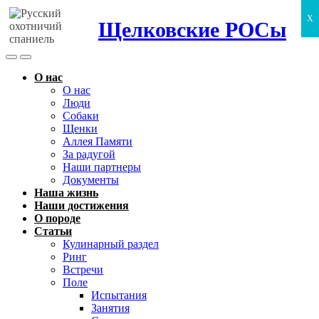
X
Щелковские РОСы
Search
Menu
Toggle
О нас
О нас
Люди
Собаки
Щенки
Аллея Памяти
За радугой
Наши партнеры
Документы
Наша жизнь
Наши достижения
О породе
Статьи
Кулинарный раздел
Ринг
Встречи
Поле
Испытания
Занятия