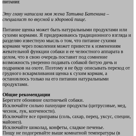
ПИТАНИЕ
Эту главу написала моя жена Татьяна Батенина –
специалист по вкусной и здоровой пище.
Питание щенка может быть натуральными продуктами или
сухими кормами. Я придерживаюсь традиционного взгляда и
разделяю известную мысль о том, что питание сухими
кормами через поколения может привести к изменениям
жевательной функции собаки и ее челюстного аппарата в
целом, что в свою очередь поставит под сомнение
возможность уверенно подавать собакой битую дичь и
подранков на охоте. Поэтому я не буду описывать переход от
грудного вскармливания щенка к сухим кормам, а
остановлюсь только на его питании натуральными
продуктами.
Общие рекомендации
Берегите обоняние охотничьей собаки.
Исключайте сильно пахнущие продукты (цитрусовые, мед,
чеснок, лук, копчености).
Исключайте все приправы (соль, сахар, перец, уксус, специи,
майонез).
Исключайте шоколад, конфеты, сладкое печенье.
Пищу не подогревайте выше комнатной температуры (в