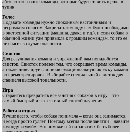
абсолютно разные команды, которые будут ставить щенка в
тупик.
Голос
Подавать команды нужно спокойным настойчивым и
негромким голосом. Закричать команду вам будет необходимо
в экстренной ситуации (машина, драка и т.д.), и если собака в
обычной жизни уже привыкла к громким командам, то это ее
не спасет в случае опасности.
Свисток
Для разучивания команд и упражнений вам понадобится
свисток. Свисток полезен тем, что сокращает время команды,
а также нивелирует лишнюю эмоциональную окраску команд
во время тренировок. Выбирайте специальный свисток для
спаниеля высокой тональности.
Игра
Старайтесь превратить все занятия с собакой в игру – это
самый быстрый и эффективный способ научения.
Работа и отдых
Лучше всего, чтобы собака понимала – когда она занимается,
и когда просто гуляет. Поэтому всегда после занятий – давайте
команду «гуляй». Это поможет ей на занятиях быть более
сосредоточенной.