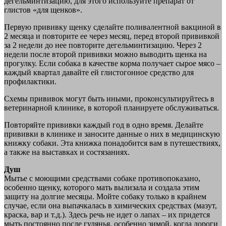
дегельминтизацию, для этого используйте препарат от
глистов «для щенков».
Первую прививку щенку сделайте поливалентной вакциной в
2 месяца и повторите ее через месяц, перед второй прививкой
за 2 недели до нее повторите дегельминтизацию. Через 2
недели после второй прививки можно выводить щенка на
прогулку. Если собака в качестве корма получает сырое мясо –
каждый квартал давайте ей глистогонное средство для
профилактики.
Схемы прививок могут быть иными, проконсультируйтесь в
ветеринарной клинике, в которой планируете обслуживаться.
Повторяйте прививки каждый год в одно время. Делайте
прививки в клинике и заносите данные о них в медицинскую
книжку собаки. Эта книжка понадобится вам в путешествиях,
а также на выставках и состязаниях.
Душ
Мытье с моющими средствами собаке противопоказано,
особенно щенку, которого мать вылизала и создала этим
защиту на долгие месяцы. Мойте собаку только в крайнем
случае, если она выпачкалась в химических средствах (мазут,
краска, вар и т.д.). Здесь речь не идет о лапах – их придется
мыть постоянно после гулянья, особенно зимой, когда дороги