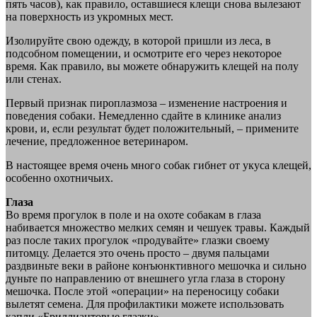
пять часов), как правило, оставшиеся клещи снова вылезают
на поверхность из укромных мест.
Изолируйте свою одежду, в которой пришли из леса, в
подсобном помещении, и осмотрите его через некоторое
время. Как правило, вы можете обнаружить клещей на полу
или стенах.
Первый признак пироплазмоза – изменение настроения и
поведения собаки. Немедленно сдайте в клинике анализ
крови, и, если результат будет положительный, – примените
лечение, предложенное ветеринаром.
В настоящее время очень много собак гибнет от укуса клещей,
особенно охотничьих.
Глаза
Во время прогулок в поле и на охоте собакам в глаза
набивается множество мелких семян и чешуек травы. Каждый
раз после таких прогулок «продувайте» глазки своему
питомцу. Делается это очень просто – двумя пальцами
раздвиньте веки в районе конъюнктивного мешочка и сильно
дуньте по направлению от внешнего угла глаза в сторону
мешочка. После этой «операции» на переносицу собаки
вылетят семена. Для профилактики можете использовать
капли «Бриллиантовые глазки».