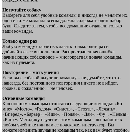
Не путайте собаку
Выберете для себя удобные команды и никогда не меняйте их,
одна и та-же команда всегда должна содержать один набор
букв. Следите за тем, чтобы все домашние отдавали только
ваши команды.
Только один раз
Любую команду старайтесь давать только один раз и
добивайтесь ее выполнения. Распространенная ошибка
начинающих собаководов – многократная подача команды,
как из пулемета.
Повторение – мать учения
Если вы с собакой выучили команду – не думайте, что это
навсегда, без постоянного повторения ничего не выйдет,
собака, к сожалению, – не человек.
Основные команды
К основным командам относятся следующие команды: «Ко
мне», «Место», «Рядом», «Сидеть», «Стоять», «Лежать»,
«Вперед», «Барьер», «Ищи», «Подай», «Дай», «Фу», «Нельзя»,
«Ринг». Методику научения этим командам – вы найдете в
любом учебнике или вам ее подскажет инструктор. Вы
можете изменить звучание команды так, как вам будет удобно,