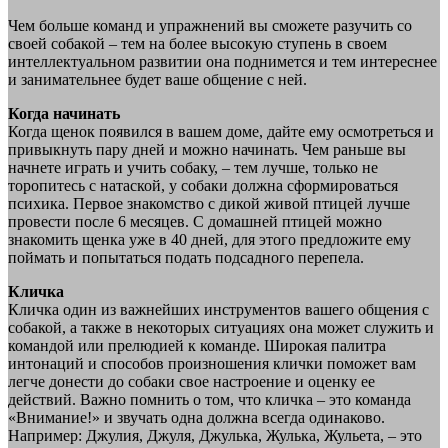
Чем больше команд и упражнений вы сможете разучить со
своей собакой – тем на более высокую ступень в своем
интеллектуальном развитии она поднимется и тем интереснее
и занимательнее будет ваше общение с ней.
Когда начинать
Когда щенок появился в вашем доме, дайте ему осмотреться и
привыкнуть пару дней и можно начинать. Чем раньше вы
начнете играть и учить собаку, – тем лучше, только не
торопитесь с натаской, у собаки должна сформироваться
психика. Первое знакомство с дикой живой птицей лучше
провести после 6 месяцев. С домашней птицей можно
знакомить щенка уже в 40 дней, для этого предложите ему
поймать и попытаться подать подсадного перепела.
Кличка
Кличка один из важнейших инструментов вашего общения с
собакой, а также в некоторых ситуациях она может служить и
командой или прелюдией к команде. Широкая палитра
интонаций и способов произношения клички поможет вам
легче донести до собаки свое настроение и оценку ее
действий. Важно помнить о том, что кличка – это команда
«Внимание!» и звучать одна должна всегда одинаково.
Например: Джулия, Джуля, Джулька, Жулька, Жульета, – это