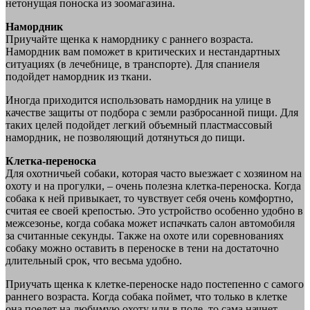
нетонущая поноска из зоомагазина.
Намордник
Приучайте щенка к наморднику с раннего возраста.
Намордник вам поможет в критических и нестандартных
ситуациях (в лечебнице, в транспорте). Для спаниеля
подойдет намордник из ткани.
Иногда приходится использовать намордник на улице в
качестве защиты от подбора с земли разбросанной пищи. Для
таких целей подойдет легкий объемный пластмассовый
намордник, не позволяющий дотянуться до пищи.
Клетка-переноска
Для охотничьей собаки, которая часто выезжает с хозяином на
охоту и на прогулки, – очень полезна клетка-переноска. Когда
собака к ней привыкает, то чувствует себя очень комфортно,
считая ее своей крепостью. Это устройство особенно удобно в
межсезонье, когда собака может испачкать салон автомобиля
за считанные секунды. Также на охоте или соревнованиях
собаку можно оставить в переноске в тени на достаточно
длительный срок, что весьма удобно.
Приучать щенка к клетке-переноске надо постепенно с самого
раннего возраста. Когда собака поймет, что только в клетке
она поедет на любимую охоту или в поле, то сама начнет