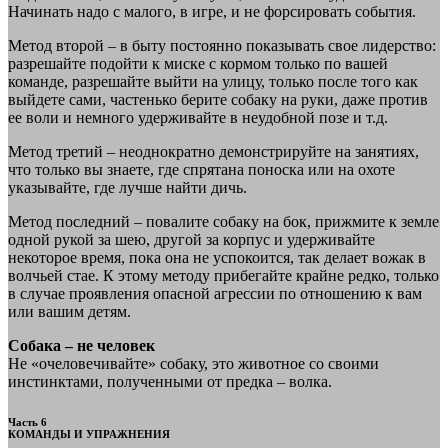
Начинать надо с малого, в игре, и не форсировать события.
Метод второй – в быту постоянно показывать свое лидерство:
разрешайте подойти к миске с кормом только по вашей
команде, разрешайте выйти на улицу, только после того как
выйдете сами, частенько берите собаку на руки, даже против
ее воли и немного удерживайте в неудобной позе и т.д.
Метод третий – неоднократно демонстрируйте на занятиях,
что только вы знаете, где спрятана поноска или на охоте
указывайте, где лучше найти дичь.
Метод последний – повалите собаку на бок, прижмите к земле
одной рукой за шею, другой за корпус и удерживайте
некоторое время, пока она не успокоится, так делает вожак в
волчьей стае. К этому методу прибегайте крайне редко, только
в случае проявления опасной агрессии по отношению к вам
или вашим детям.
Собака – не человек
Не «очеловечивайте» собаку, это животное со своими
инстинктами, полученными от предка – волка.
Часть 6
КОМАНДЫ И УПРАЖНЕНИЯ