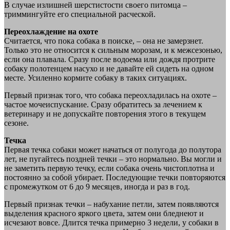
В случае излишней шерстистости своего питомца –
триммингуйте его специальной расческой.
Переохлаждение на охоте
Считается, что пока собака в поиске, – она не замерзнет.
Только это не относится к сильным морозам, и к межсезонью,
если она плавала. Сразу после водоема или дождя протрите
собаку полотенцем насухо и не давайте ей сидеть на одном
месте. Усиленно кормите собаку в таких ситуациях.
Первый признак того, что собака переохладилась на охоте –
частое мочеиспускание. Сразу обратитесь за лечением к
ветеринару и не допускайте повторения этого в текущем
сезоне.
Течка
Первая течка собаки может начаться от полугода до полутора
лет, не пугайтесь поздней течки – это нормально. Вы могли и
не заметить первую течку, если собака очень чистоплотна и
постоянно за собой убирает. Последующие течки повторяются
с промежутком от 6 до 9 месяцев, иногда и раз в год.
Первый признак течки – набухание петли, затем появляются
выделения красного яркого цвета, затем они бледнеют и
исчезают вовсе. Длится течка примерно 3 недели, у собаки в