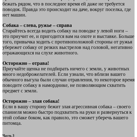
бежать рядом, что в последнее время ей даже не требуется
поводок. Правда это происходит на даче, вокруг поселка, где
нет машин.
Собака – слева, ружье – справа
Старайтесь всегда водить собаку на поводке у левой ноги –
это приучит ее, и пригодится вам на охоте и выставке. Больше
того, привычка ходить с противоположной стороны от ружья
убережет собаку от резких выстрелов над головой, негативно
отражающихся на слухе животного.
Осторожно – отрава!
Приучайте щенка не подбирать ничего с земли, у животных
много недоброжелателей. Если узнали, что вблизи вашего
обычного выгула были случаи отравления, то некоторое время
поводите собаку в наморднике, не позволяющим схватить
предмет с земли.
Осторожно – злая собака!
Если в вашу сторону бежит злая агрессивная собака – своего
спаниеля можно быстро подхватить на руки и развернуться к
этой собаке боком, как правило, это сможет уберечь вашего
питомца.
Часть 3