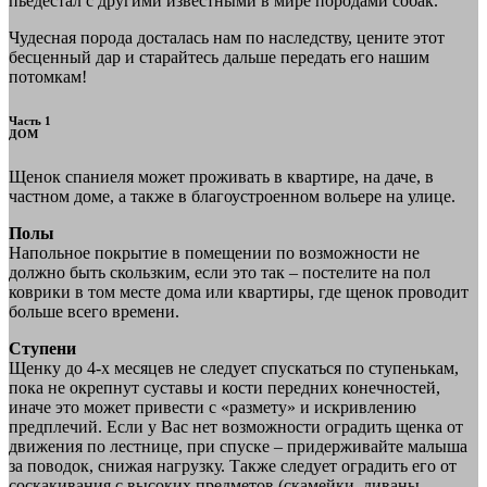
пьедестал с другими известными в мире породами собак.
Чудесная порода досталась нам по наследству, цените этот
бесценный дар и старайтесь дальше передать его нашим
потомкам!
Часть 1
ДОМ
Щенок спаниеля может проживать в квартире, на даче, в
частном доме, а также в благоустроенном вольере на улице.
Полы
Напольное покрытие в помещении по возможности не
должно быть скользким, если это так – постелите на пол
коврики в том месте дома или квартиры, где щенок проводит
больше всего времени.
Ступени
Щенку до 4-х месяцев не следует спускаться по ступенькам,
пока не окрепнут суставы и кости передних конечностей,
иначе это может привести с «размету» и искривлению
предплечий. Если у Вас нет возможности оградить щенка от
движения по лестнице, при спуске – придерживайте малыша
за поводок, снижая нагрузку. Также следует оградить его от
соскакивания с высоких предметов (скамейки, диваны,