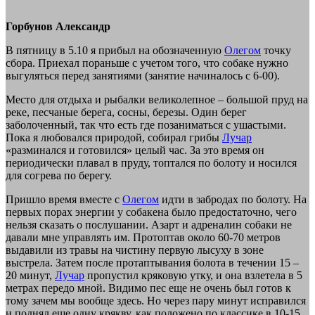
Горбунов Александр
В пятницу в 5.10 я прибыл на обозначенную
Олегом
точку
сбора. Приехал пораньше с учетом того, что собаке нужно
выгуляться перед занятиями (занятие начиналось с 6-00).
Место для отдыха и рыбалки великолепное – большой пруд на
реке, песчаные берега, сосны, березы. Один берег
заболоченный, так что есть где позаниматься с ушастыми.
Пока я любовался природой, собирал грибы
Лучар
«разминался и готовился» целый час. За это время он
периодически плавал в пруду, топтался по болоту и носился
для согрева по берегу.
Пришло время вместе с
Олегом
идти в забродах по болоту. На
первых порах энергии у собакена было предостаточно, чего
нельзя сказать о послушании. Азарт и адреналин собаки не
давали мне управлять им. Протоптав около 60-70 метров
выдавили из травы на чистину первую лысуху в зоне
выстрела. Затем после протаптывания болота в течении 15 –
20 минут,
Лучар
пропустил кряковую утку, и она взлетела в 5
метрах передо мной. Видимо пес еще не очень был готов к
тому зачем мы вообще здесь. Но через пару минут исправился
и поднял еще одну крякву, как положено по классике в 10-15