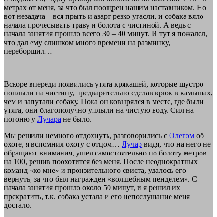
метрах от меня, за что был поощрен нашим наставником. Но
вот незадача – вся прыть и азарт резко угасли, и собака вяло
начала прочесывать траву и болота с чистиной. А ведь с
начала занятия прошло всего 30 – 40 минут. И тут я пожалел,
что дал ему слишком много времени на разминку,
переборщил…
Вскоре впереди появились утята крякашей, которые шустро
поплыли на чистину, предварительно сделав крюк в камышах,
чем и запутали собаку. Пока он ковырялся в месте, где были
утята, они благополучно уплыли на чистую воду. Сил на
погоню у
Лучара
не было.
Мы решили немного отдохнуть, разговорились с
Олегом
об
охоте, я вспомнил охоту с отцом…
Лучар
видя, что на него не
обращают внимания, ушел самостоятельно по болоту метров
на 100, решив поохотится без меня. После неоднократных
команд «ко мне» и пронзительного свиста, удалось его
вернуть, за что был награжден «волшебным пенделем». С
начала занятия прошло около 50 минут, и я решил их
прекратить, т.к. собака устала и его непослушание меня
достало.