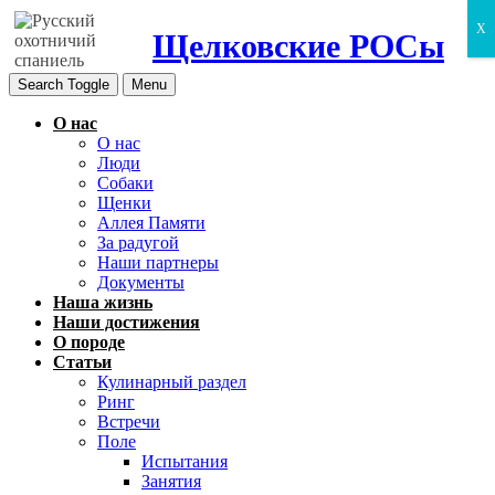
X
Щелковские РОСы
Search Toggle
Menu
О нас
О нас
Люди
Собаки
Щенки
Аллея Памяти
За радугой
Наши партнеры
Документы
Наша жизнь
Наши достижения
О породе
Статьи
Кулинарный раздел
Ринг
Встречи
Поле
Испытания
Занятия