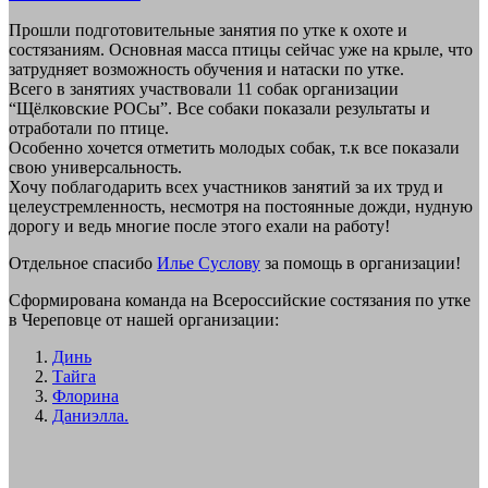
Прошли подготовительные занятия по утке к охоте и
состязаниям. Основная масса птицы сейчас уже на крыле, что
затрудняет возможность обучения и натаски по утке.
Всего в занятиях участвовали 11 собак организации
“Щёлковские РОСы”. Все собаки показали результаты и
отработали по птице.
Особенно хочется отметить молодых собак, т.к все показали
свою универсальность.
Хочу поблагодарить всех участников занятий за их труд и
целеустремленность, несмотря на постоянные дожди, нудную
дорогу и ведь многие после этого ехали на работу!
Отдельное спасибо
Илье Суслову
за помощь в организации!
Сформирована команда на Всероссийские состязания по утке
в Череповце от нашей организации:
Динь
Тайга
Флорина
Даниэлла.