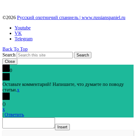
©2026
Русский охотничий спаниель | www.russianspaniel.ru
Youtube
VK
Telegram
Back To Top
Search
Search
Close
0
Оставьте комментарий! Напишите, что думаете по поводу
статьи.
x
(
)
x
|
Ответить
Insert