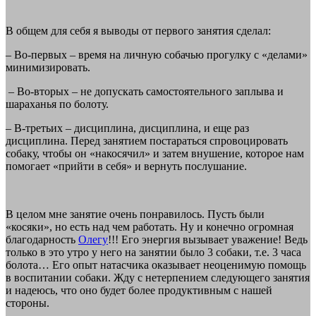
В общем для себя я выводы от первого занятия сделал:
– Во-первых – время на личную собачью прогулку с «делами»
минимизировать.
– Во-вторых – не допускать самостоятельного заплыва и
шараханья по болоту.
– В-третьих – дисциплина, дисциплина, и еще раз
дисциплина. Перед занятием постараться спровоцировать
собаку, чтобы он «накосячил» и затем внушение, которое нам
помогает «прийти в себя» и вернуть послушание.
В целом мне занятие очень понравилось. Пусть были
«косяки», но есть над чем работать. Ну и конечно огромная
благодарность
Олегу
!!! Его энергия вызывает уважение! Ведь
только в это утро у него на занятии было 3 собаки, т.е. 3 часа
болота… Его опыт натасчика оказывает неоценимую помощь
в воспитании собаки. Жду с нетерпением следующего занятия
и надеюсь, что оно будет более продуктивным с нашей
стороны.