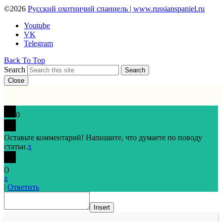
©2026
Русский охотничий спаниель | www.russianspaniel.ru
Youtube
VK
Telegram
Back To Top
Search
Search
Close
0
Оставьте комментарий! Напишите, что думаете по поводу
статьи.
x
(
)
x
|
Ответить
Insert