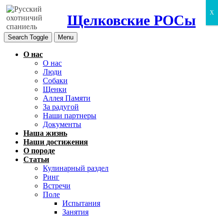
X
Щелковские РОСы
Search Toggle
Menu
О нас
О нас
Люди
Собаки
Щенки
Аллея Памяти
За радугой
Наши партнеры
Документы
Наша жизнь
Наши достижения
О породе
Статьи
Кулинарный раздел
Ринг
Встречи
Поле
Испытания
Занятия