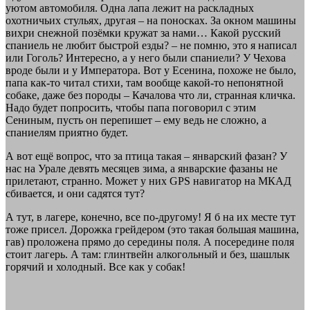
уютом автомобиля. Одна лапа лежит на раскладных
охотничьих стульях, другая – на поносках. За окном машины
вихри снежной позёмки кружат за нами… Какой русский
спаниель не любит быстрой езды? – не помню, это я написал
или Гоголь? Интересно, а у него были спаниели? У Чехова
вроде были и у Императора. Вот у Есенина, похоже не было,
папа как-то читал стихи, там вообще какой-то непонятной
собаке, даже без породы – Качалова что ли, странная кличка.
Надо будет попросить, чтобы папа поговорил с этим
Сениным, пусть он перепишет – ему ведь не сложно, а
спаниелям приятно будет.
А вот ещё вопрос, что за птица такая – январский фазан? У
нас на Урале девять месяцев зима, а январские фазаны не
прилетают, странно. Может у них GPS навигатор на МКАД
сбивается, и они садятся тут?
А тут, в лагере, конечно, все по-другому! Я б на их месте тут
тоже присел. Дорожка грейдером (это такая большая машина,
гав) проложена прямо до середины поля. А посередине поля
стоит лагерь. А там: глинтвейн алкогольный и без, шашлык
горячий и холодный. Все как у собак!