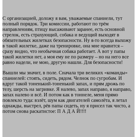
С организацией, доложу я вам, уважаемые спаниели, тут
полный порядок. Три комиссии, работают по трём
направлениям, птицу высаживают заранее, есть основной
стрелок, есть страхующий, собака и ведущий выходят в
обязательных жилетках безопасности. Ну я-то всегда выхожу
в такой жилетке, даже на тренировке, она мне нравится –
сразу видно, что необычная собака работает. А вот у папы
такой жилетки нет, а моя ему не по размеру – но на него все
равно надели, не мою, другую нашли. Для безопасности!
Вышли мы значит, в поле. Сначала три великих «команды»
спаниелей: стоять, сидеть, рядом. Челнок по сугробам. И
вдруг такой тоненький-тоненький запах, и прям дрожь по
телу, шерсть на загривке. Я налево, запах направо, я направо,
запах налево и всё. И потом как в тоннеле, меня прямо
повлекло туда: взлёт, шум как двигателей самолёта, я летал
однажды, выстрел, рёв папы сидеть, ну я присел так чисто, а
потом снова раскатистое: П А Д А Й!!!!