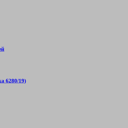
ей
а 6280/19)