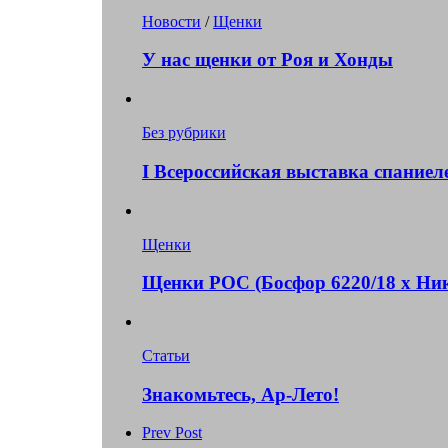
Новости
/
Щенки
У нас щенки от Роя и Хонды
Без рубрики
I Всероссийская выставка спаниел
Щенки
Щенки РОС (Босфор 6220/18 х Ник
Статьи
Знакомьтесь, Ар-Лето!
Prev Post