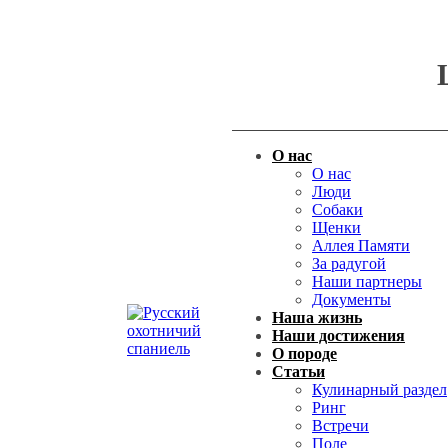
О нас
О нас
Люди
Собаки
Щенки
Аллея Памяти
За радугой
Наши партнеры
Документы
Наша жизнь
Наши достижения
О породе
Статьи
Кулинарный раздел
Ринг
Встречи
Поле