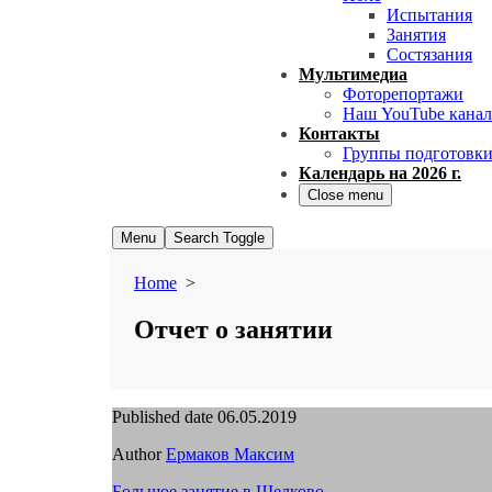
Испытания
Занятия
Состязания
Мультимедиа
Фоторепортажи
Наш YouTube канал
Контакты
Группы подготовк
Календарь на 2026 г.
Close menu
Menu
Search Toggle
Home
>
Отчет о занятии
Published date
06.05.2019
Author
Ермаков Максим
Большое занятие в Щелково