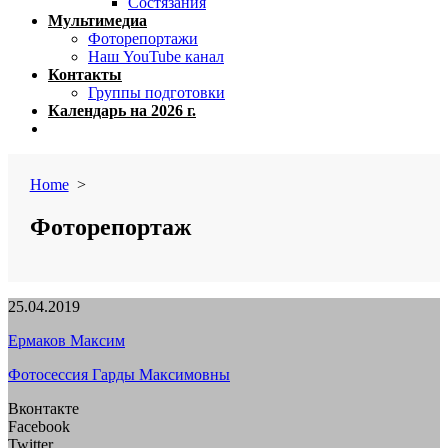
Состязания
Мультимедиа
Фоторепортажи
Наш YouTube канал
Контакты
Группы подготовки
Календарь на 2026 г.
Close
menu
Home
>
Фоторепортаж
Published
25.04.2019
date
Author
Ермаков Максим
Фотосессия Гарды Максимовны
Вконтакте
Facebook
Twitter