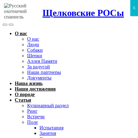
X
Щелковские РОСы
Search
Menu
Toggle
О нас
О нас
Люди
Собаки
Щенки
Аллея Памяти
За радугой
Наши партнеры
Документы
Наша жизнь
Наши достижения
О породе
Статьи
Кулинарный раздел
Ринг
Встречи
Поле
Испытания
Занятия