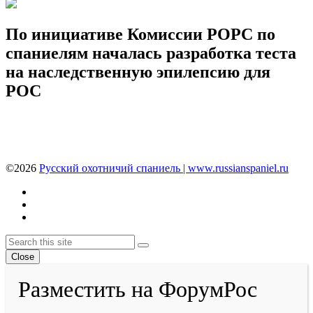
По инициативе Комиссии РОРС по
спаниелям началась разработка теста
на наследственную эпилепсию для
РОС
©2026
Русский охотничий спаниель | www.russianspaniel.ru
Youtube
VK
Telegram
Back
Search
Search
To
Close
Top
Разместить на ФорумРос