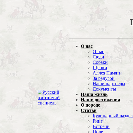
О нас
О нас
Люди
Собаки
Щенки
Аллея Памяти
За радугой
Наши партнеры
Документы
Наша жизнь
Наши достижения
О породе
Статьи
Кулинарный раздел
Ринг
Встречи
Поле