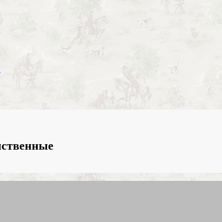
и
нственные