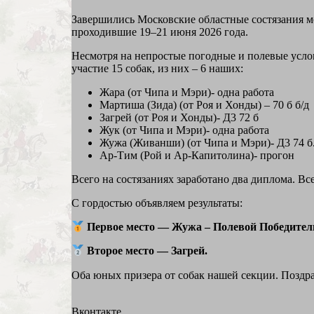
Завершились Московские областные состязания 
проходившие 19–21 июня 2026 года.
Несмотря на непростые погодные и полевые усло
участие 15 собак, из них – 6 наших:
Жара (от Чипа и Мэри)- одна работа
Мартиша (Зида) (от Роя и Хонды) – 70 б б/д
Загрей (от Роя и Хонды)- Д3 72 б
Жук (от Чипа и Мэри)- одна работа
Жужа (Живанши) (от Чипа и Мэри)- Д3 74 б
Ар-Тим (Рой и Ар-Капитолина)- прогон
Всего на состязаниях заработано два диплома. Все
С гордостью объявляем результаты:
Первое место — Жужа – Полевой Победител
Второе место — Загрей.
Оба юных призера от собак нашей секции. Поздра
Вконтакте