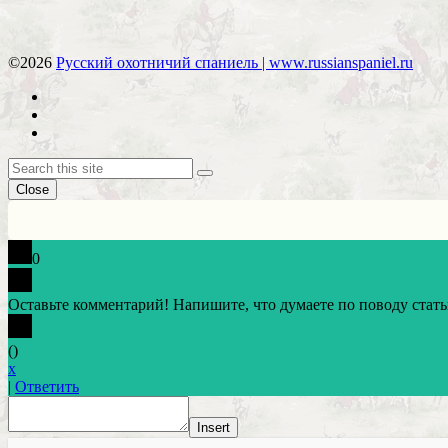
©2026
Русский охотничий спаниель | www.russianspaniel.ru
Close
0
Оставьте комментарий! Напишите, что думаете по поводу стать
(
)
x
|
Ответить
Insert