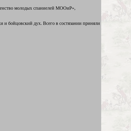
рвенство молодых спаниелей МООиР»,
и и бойцовский дух. Всего в состязании приняли
.