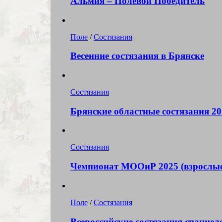
Альмия – Полевой Победитель
Поле
/
Состязания
Весенние состязания в Брянске
Состязания
Брянские областные состязания 20
Состязания
Чемпионат МООиР 2025 (взрослые
Поле
/
Состязания
Всероссийские состязания спаниел