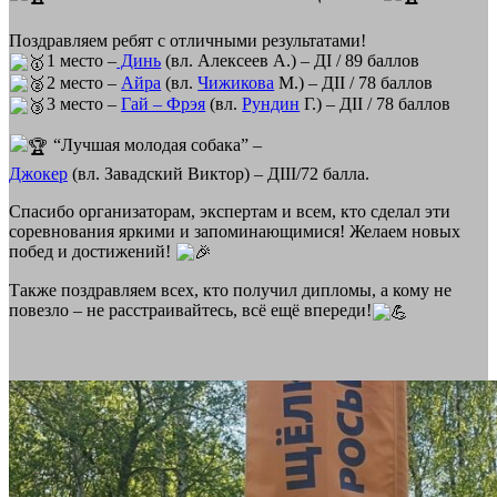
Поздравляем ребят с отличными результатами!
1 место –
Динь
(вл. Алексеев А.) – ДI / 89 баллов
2 место –
Айра
(вл.
Чижикова
М.) – ДII / 78 баллов
3 место –
Гай – Фрэя
(вл.
Рундин
Г.) – ДII / 78 баллов
“Лучшая молодая собака” –
Джокер
(вл. Завадский Виктор) – ДIII/72 балла.
Спасибо организаторам, экспертам и всем, кто сделал эти
соревнования яркими и запоминающимися! Желаем новых
побед и достижений!
Также поздравляем всех, кто получил дипломы, а кому не
повезло – не расстраивайтесь, всё ещё впереди!