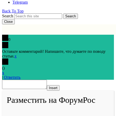
Telegram
Back To Top
Search
Search
Close
0
Оставьте комментарий! Напишите, что думаете по поводу
статьи.
x
(
)
x
|
Ответить
Insert
Разместить на ФорумРос