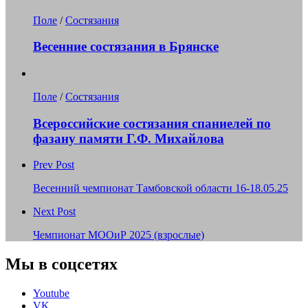
Поле
/
Состязания
Весенние состязания в Брянске
Поле
/
Состязания
Всероссийские состязания спаниелей по
фазану памяти Г.Ф. Михайлова
Prev Post
Весенний чемпионат Тамбовской области 16-18.05.25
Next Post
Чемпионат МООиР 2025 (взрослые)
Мы в соцсетях
Youtube
VK