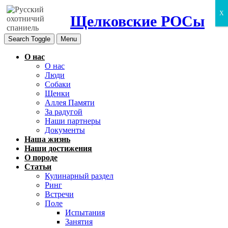
X
Щелковские РОСы
Search Toggle
Menu
О нас
О нас
Люди
Собаки
Щенки
Аллея Памяти
За радугой
Наши партнеры
Документы
Наша жизнь
Наши достижения
О породе
Статьи
Кулинарный раздел
Ринг
Встречи
Поле
Испытания
Занятия