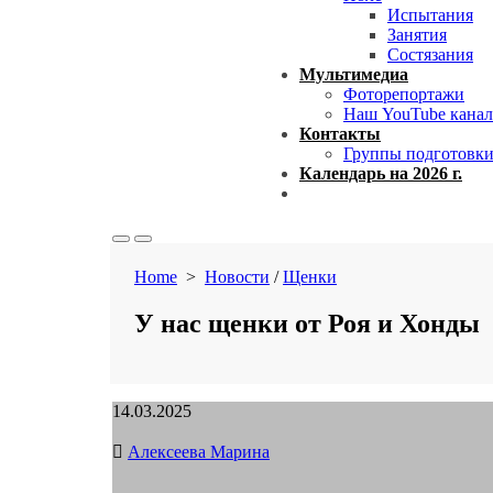
Испытания
Занятия
Состязания
Мультимедиа
Фоторепортажи
Наш YouTube канал
Контакты
Группы подготовк
Календарь на 2026 г.
Close
menu
Search
Menu
Toggle
Home
>
Новости
/
Щенки
У нас щенки от Роя и Хонды
Published
14.03.2025
date
Author
Алексеева Марина