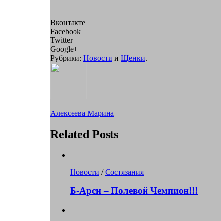
Вконтакте
Facebook
Twitter
Google+
Рубрики:
Новости
и
Щенки
.
Алексеева Марина
Related Posts
Новости
/
Состязания
Б-Арси – Полевой Чемпион!!!