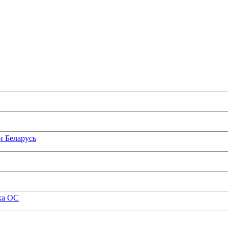
и Беларусь
ка ОС