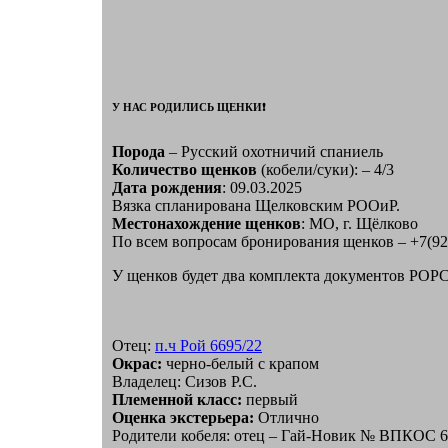
У НАС РОДИЛИСЬ ЩЕНКИ❗️
Порода
– Русский охотничий спаниель
Количество щенков
(кобели/суки): – 4/3
Дата рождения
: 09.03.2025
Вязка спланирована Щелковским РООиР.
Местонахождение щенков
: МО, г. Щёлково
По всем вопросам бронирования щенков – +7(92
У щенков будет два комплекта документов РОР
Отец:
п.ч Рой 6695/22
Окрас:
черно-белый с крапом
Владелец: Сизов Р.С.
Племенной класс:
первый
Оценка экстерьера:
Отлично
Родители кобеля: отец – Гай-Новик № ВПКОС 63