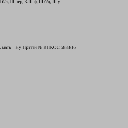
I б/л, III пер, 3-III ф, III б/д, III у
, мать – Ну-Прэтти № ВПКОС 5883/16