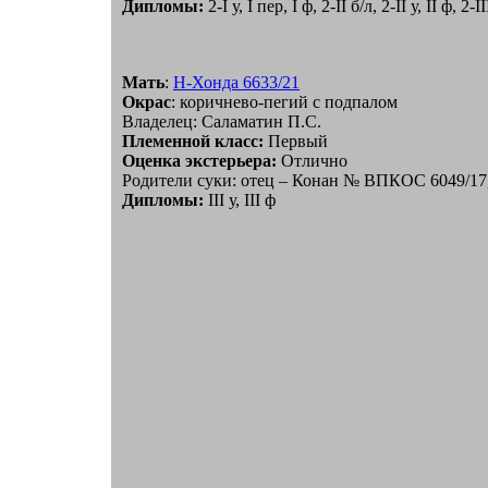
Дипломы:
2-I у, I пер, I ф, 2-II б/л, 2-II у, II ф, 2-II
Мать
:
Н-Хонда 6633/21
Окрас
: коричнево-пегий с подпалом
Владелец: Саламатин П.С.
Племенной класс:
Первый
Оценка экстерьера:
Отлично
Родители суки: отец – Конан № ВПКОС 6049/17
Дипломы:
III у, III ф