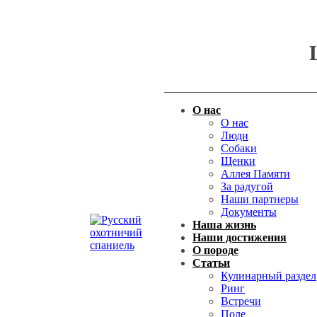
О нас
О нас
Люди
Собаки
Щенки
Аллея Памяти
За радугой
Наши партнеры
Документы
Наша жизнь
Наши достижения
О породе
Статьи
Кулинарный раздел
Ринг
Встречи
Поле