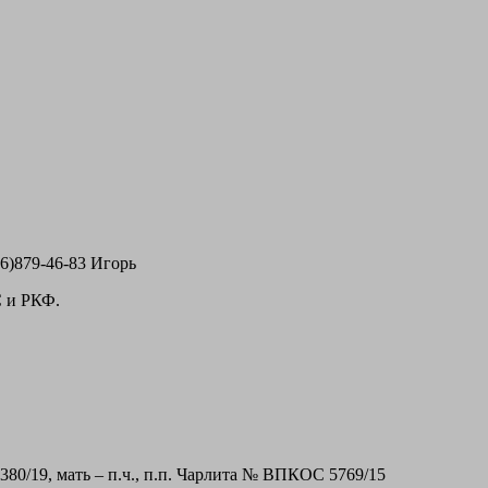
6)879-46-83 Игорь
С и РКФ.
80/19, мать – п.ч., п.п. Чарлита № ВПКОС 5769/15