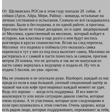
От Щелковских РОСов в этом году поехали 20 собак. 4
собаки (Арси, Айра, Мери, Райна) – команда, остальные на
личные состязания и испытания. Сначала не всё складывалось
хорошо. Были и без подъема, и по одной работе, и прогоны.
Прогоны были не только досадные, но и один шедевральный
от Миллики, единственный на миллион, который войдет в
историю, как классика и еще долго о нем будут вестись
разговоры в кругах спаниелистов. Встав на след перепела,
Миллики его подняла и поймала (это оказалась самка
перепела) и тут у нее из под носа вылетает самец. Миллики не
растерялась и с самкой в пасти понеслась за самцом, прогнав
метров 20 поняла, что не догнать и так же не выпуская из
пасти самку вернулась к ведущему и подала её. Ну что ж
подача 5 баллов, но увы- прогон.
Мы не унывали и не опускали руки. Наоборот, каждый из нас
придя из поля в наш большой, уютный секционный шатёр за
чашкой чая или кофе проговаривал каждый момент не удач.
Ведь это хорошо – когда есть поддержка. И все вместе
анализируя ту или иную ситуацию давали советы, которые
очень нужны. А те участники, которые шли следующими в
поля прислушивались к этим советам. Очень здорово, когда
есть рядом люди, которые поддерживают, переживают за тебя,