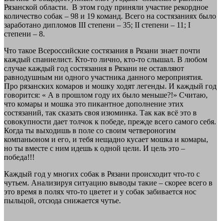
Рязанской области. В этом году приняли участие рекордное
количество собак – 98 и 19 команд. Всего на состязаниях было
заработано дипломов III степени – 35; II степени – 11; I
степени – 8.
Что такое Всероссийские состязания в Рязани знает почти
каждый спаниелист. Кто-то лично, кто-то слышал. В любом
случае каждый год состязания в Рязани не оставляют
равнодушным ни одного участника данного мероприятия.
Про рязанских комаров и мошку ходят легенды. И каждый год
говорится: « А в прошлом году их было меньше?!» Считаю,
что комары и мошка это пикантное дополнение этих
состязаний, так сказать своя изюминка. Так как всё это в
совокупности дает толчок к победе, прежде всего самого себя.
Когда ты выходишь в поле со своим четвероногим
компаньоном и его, и тебя нещадно кусает мошка и комары,
но ты вместе с ним идешь к одной цели. И цель это –
победа!!!
Каждый год у многих собак в Рязани происходит что-то с
чутьем. Анализируя ситуацию выводы такие – скорее всего в
это время в полях что-то цветет и у собак забивается нос
пыльцой, отсюда снижается чутье.