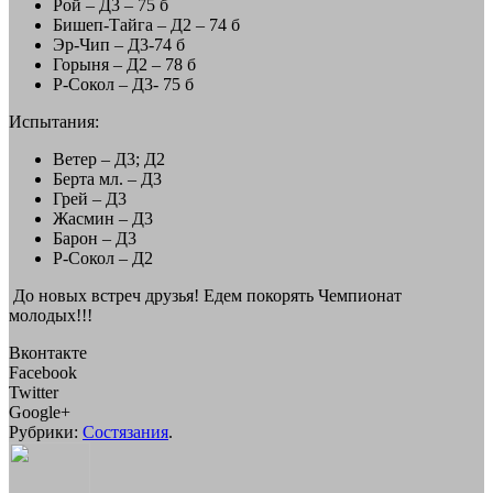
Рой – Д3 – 75 б
Бишеп-Тайга – Д2 – 74 б
Эр-Чип – Д3-74 б
Горыня – Д2 – 78 б
Р-Сокол – Д3- 75 б
Испытания:
Ветер – Д3; Д2
Берта мл. – Д3
Грей – Д3
Жасмин – Д3
Барон – Д3
Р-Сокол – Д2
До новых встреч друзья! Едем покорять Чемпионат
молодых!!!
Вконтакте
Facebook
Twitter
Google+
Рубрики:
Состязания
.