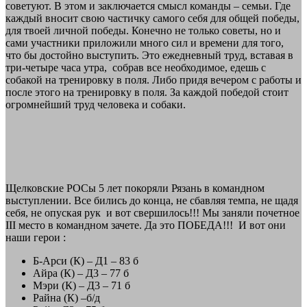
советуют. В этом и заключается смысл команды – семьи. Где
каждый вносит свою частичку самого себя для общей победы,
для твоей личной победы. Конечно не только советы, но и
сами участники приложили много сил и времени для того,
что бы достойно выступить. Это ежедневный труд, вставая в
три-четыре часа утра, собрав все необходимое, едешь с
собакой на тренировку в поля. Либо придя вечером с работы и
после этого на тренировку в поля. За каждой победой стоит
огромнейший труд человека и собаки.
Щелковские РОСы 5 лет покоряли Рязань в командном
выступлении. Все бились до конца, не сбавляя темпа, не щадя
себя, не опуская рук и вот свершилось!!! Мы заняли почетное
III место в командном зачете. Да это ПОБЕДА!!! И вот они
наши герои :
Б-Арси (К) – Д1 – 83 б
Айра (К) – Д3 – 77 б
Мэри (К) – Д3 – 71 б
Райна (К) –б/д