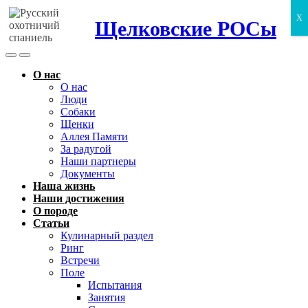
X
Щелковские РОСы
Search
Menu
Toggle
О нас
О нас
Люди
Собаки
Щенки
Аллея Памяти
За радугой
Наши партнеры
Документы
Наша жизнь
Наши достижения
О породе
Статьи
Кулинарный раздел
Ринг
Встречи
Поле
Испытания
Занятия