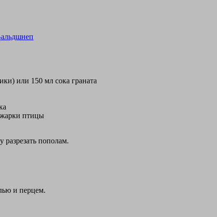
альдшнеп
ики) или 150 мл сока граната
ка
бжарки птицы
у разрезать пополам.
лью и перцем.