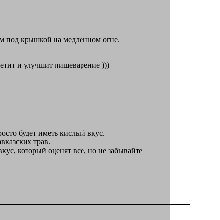
им под крышкой на медленном огне.
петит и улучшит пищеварение )))
росто будет иметь кислый вкус.
вказских трав.
кус, который оценят все, но не забывайте