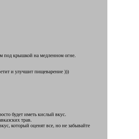
им под крышкой на медленном огне.
петит и улучшит пищеварение )))
росто будет иметь кислый вкус.
вказских трав.
кус, который оценят все, но не забывайте