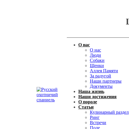
О нас
О нас
Люди
Собаки
Щенки
Аллея Памяти
За радугой
Наши партнеры
Документы
Наша жизнь
Наши достижения
О породе
Статьи
Кулинарный раздел
Ринг
Встречи
Поле