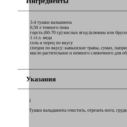
Ингредиенты
3-4 тушки вальшнепа
0,50
л
темного пива
горсть (60-70 гр) кислых ягод (клюквы или брусн
1
ст.л.
меда
соль и перец по вкусу
специи по вкусу: кавказские травы, сумах, папри
масло растительное и немного сливочного для о
Указания
1
Тушки вальдшнепа очистить, отрезать ноги, грудк