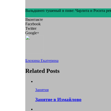
Вальдшнеп тушеный в пиве: Чарлита и Росита р
Ингредиенты
Указания
Вконтакте
Facebook
Twitter
Google+
Блохина Екатерина
Related Posts
Занятия
Занятие в Измайлово