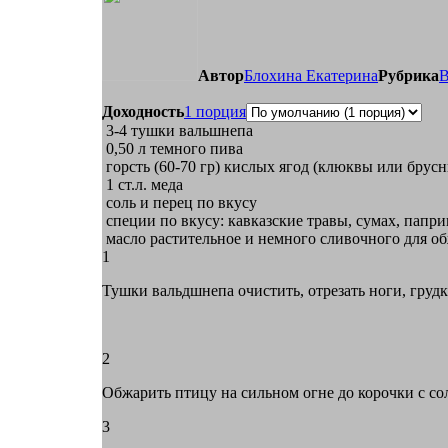
Автор
Блохина Екатерина
Рубрика
В
Доходность
1 порция
3-4 тушки вальшнепа
0,50
л
темного пива
горсть (60-70 гр) кислых ягод (клюквы или брусн
1
ст.л.
меда
соль и перец по вкусу
специи по вкусу: кавказские травы, сумах, папри
масло растительное и немного сливочного для о
1
Тушки вальдшнепа очистить, отрезать ноги, грудк
2
Обжарить птицу на сильном огне до корочки с со
3