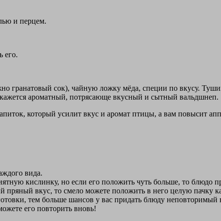
лью и перцем.
 его.
но гранатовый сок), чайную ложку мёда, специи по вкусу. Туш
ле окажется ароматный, потрясающе вкусный и сытный вальдшнеп.
напиток, который усилит вкус и аромат птицы, а вам повысит ап
аждого вида.
риятную кислинку, но если его положить чуть больше, то блюдо п
й пряный вкус, то смело можете положить в него целую пачку ка
готовки, тем больше шансов у вас придать блюду неповторимый в
сможете его повторить вновь!