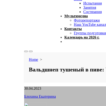
Испытания
Занятия
Состязания
Мультимедиа
Фоторепортажи
Наш YouTube канал
Контакты
Группы подготовк
Календарь на 2026 г.
Close
menu
Search
Menu
Toggle
Home
>
Вальдшнеп тушеный в пиве: 
Published
30.04.2023
date
Author
Блохина Екатерина