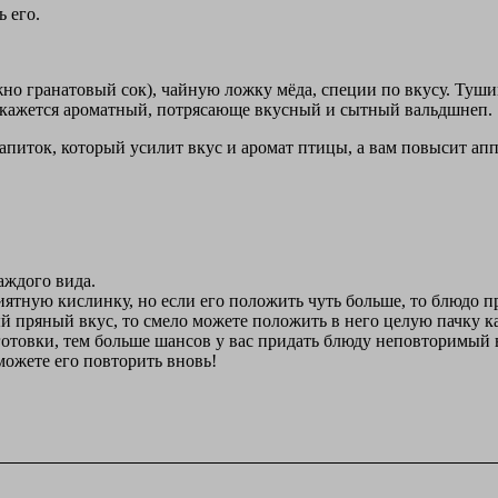
 его.
но гранатовый сок), чайную ложку мёда, специи по вкусу. Туш
ле окажется ароматный, потрясающе вкусный и сытный вальдшнеп.
напиток, который усилит вкус и аромат птицы, а вам повысит ап
аждого вида.
риятную кислинку, но если его положить чуть больше, то блюдо п
й пряный вкус, то смело можете положить в него целую пачку ка
готовки, тем больше шансов у вас придать блюду неповторимый в
сможете его повторить вновь!