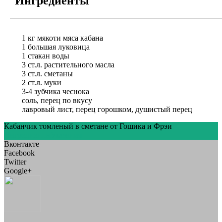
Ингредиенты
1
кг
мякоти мяса кабана
1
большая луковица
1
стакан воды
3
ст.л.
растительного масла
3
ст.л.
сметаны
2
ст.л.
муки
3-4 зубчика чеснока
соль, перец по вкусу
лавровый лист, перец горошком, душистый перец
Кабанчик томленый в сметане от Гошика и Фрэи
Ингредиенты
Указания
Вконтакте
Facebook
Twitter
Google+