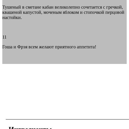
Тушеный в сметане кабан великолепно сочетается с гречкой,
квашеной капустой, моченым яблоком и стопочкой перцовой
настойки.
11
Гоша и Фрэя всем желают приятного аппетита!