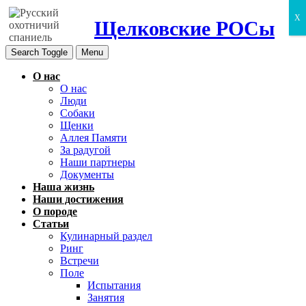
X
Щелковские РОСы
Search Toggle
Menu
О нас
О нас
Люди
Собаки
Щенки
Аллея Памяти
За радугой
Наши партнеры
Документы
Наша жизнь
Наши достижения
О породе
Статьи
Кулинарный раздел
Ринг
Встречи
Поле
Испытания
Занятия