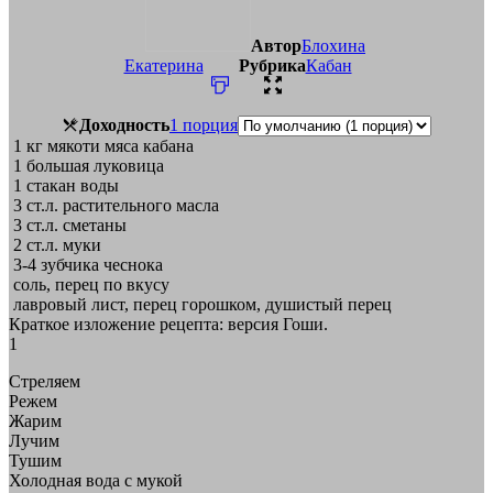
Автор
Блохина
Екатерина
Рубрика
Кабан
Доходность
1 порция
1
кг
мякоти мяса кабана
1
большая луковица
1
стакан воды
3
ст.л.
растительного масла
3
ст.л.
сметаны
2
ст.л.
муки
3-4 зубчика чеснока
соль, перец по вкусу
лавровый лист, перец горошком, душистый перец
Краткое изложение рецепта: версия Гоши.
1
Стреляем
Режем
Жарим
Лучим
Тушим
Холодная вода с мукой