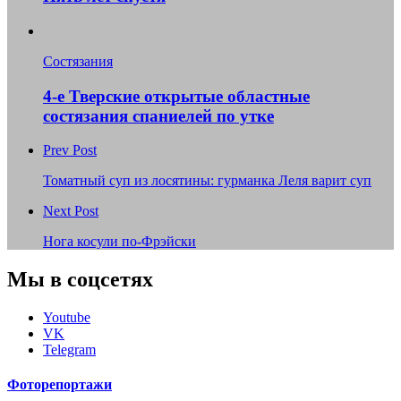
Состязания
4-е Тверские открытые областные
состязания спаниелей по утке
Prev Post
Томатный суп из лосятины: гурманка Леля варит суп
Next Post
Нога косули по-Фрэйски
Мы в соцсетях
Youtube
VK
Telegram
Фоторепортажи