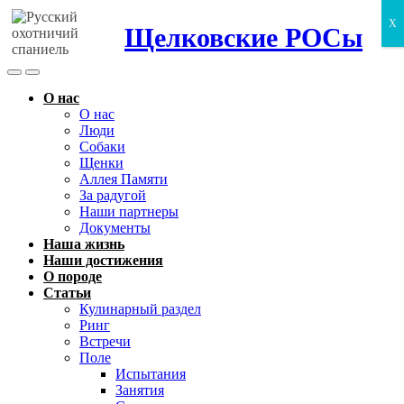
X
Щелковские РОСы
Search
Menu
Toggle
О нас
О нас
Люди
Собаки
Щенки
Аллея Памяти
За радугой
Наши партнеры
Документы
Наша жизнь
Наши достижения
О породе
Статьи
Кулинарный раздел
Ринг
Встречи
Поле
Испытания
Занятия