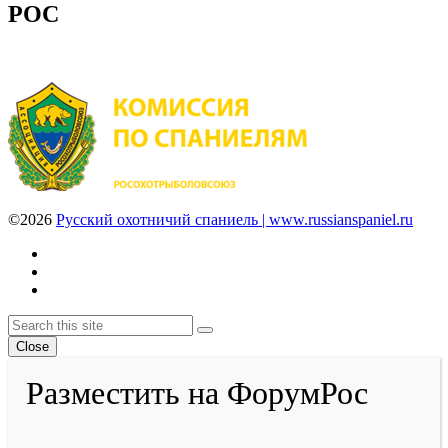
РОС
©2026
Русский охотничий спаниель | www.russianspaniel.ru
Youtube
VK
Telegram
Back
Search
Search
To
Close
Top
Разместить на ФорумРос