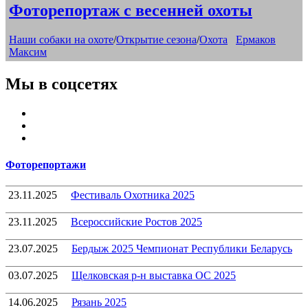
Фоторепортаж с весенней охоты
Categories
Наши собаки на охоте
/
Открытие сезона
/
Охота
Ермаков
Максим
Мы в соцсетях
Youtube
VK
Telegram
Фоторепортажи
23.11.2025
Фестиваль Охотника 2025
23.11.2025
Всероссийские Ростов 2025
23.07.2025
Бердыж 2025 Чемпионат Республики Беларусь
03.07.2025
Щелковская р-н выставка ОС 2025
14.06.2025
Рязань 2025