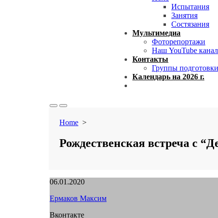
Испытания
Занятия
Состязания
Мультимедиа
Фоторепортажи
Наш YouTube канал
Контакты
Группы подготовк
Календарь на 2026 г.
Close
menu
Search
Menu
Toggle
Home
>
Рождественская встреча с “Д
Published
06.01.2020
date
Author
Ермаков Максим
Вконтакте