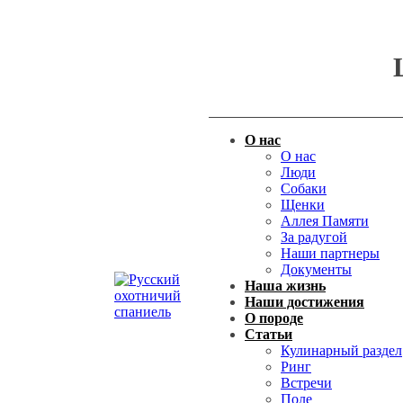
О нас
О нас
Люди
Собаки
Щенки
Аллея Памяти
За радугой
Наши партнеры
Документы
Наша жизнь
Наши достижения
О породе
Статьи
Кулинарный раздел
Ринг
Встречи
Поле