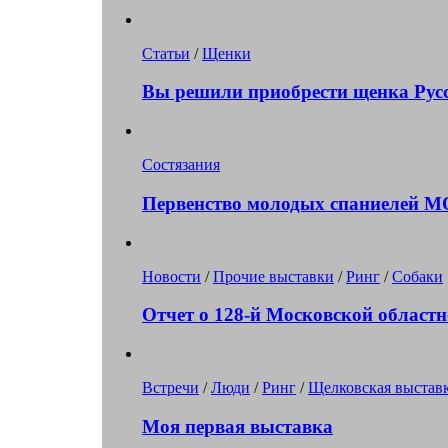
Статьи
/
Щенки
Вы решили приобрести щенка Рус
Состязания
Первенство молодых спаниелей 
Новости
/
Прочие выставки
/
Ринг
/
Собаки
Отчет о 128-й Московской областн
Встречи
/
Люди
/
Ринг
/
Щелковская выстав
Моя первая выставка