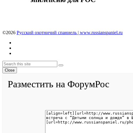
©2026
Русский охотничий спаниель | www.russianspaniel.ru
Youtube
VK
Telegram
Back
Search
Search
To
Close
Top
Разместить на ФорумРос