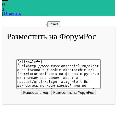
(
)
x
|
Ответить
Insert
Разместить на ФорумРос