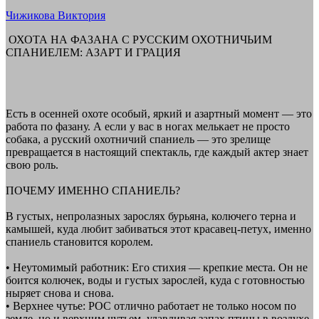
date
Author
Чижикова Виктория
ОХОТА НА ФАЗАНА С РУССКИМ ОХОТНИЧЬИМ
СПАНИЕЛЕМ: АЗАРТ И ГРАЦИЯ
Есть в осенней охоте особый, яркий и азартный момент — это
работа по фазану. А если у вас в ногах мелькает не просто
собака, а русский охотничий спаниель — это зрелище
превращается в настоящий спектакль, где каждый актер знает
свою роль.
ПОЧЕМУ ИМЕННО СПАНИЕЛЬ?
В густых, непролазных зарослях бурьяна, колючего терна и
камышей, куда любит забиваться этот красавец-петух, именно
спаниель становится королем.
• Неутомимый работник: Его стихия — крепкие места. Он не
боится колючек, воды и густых зарослей, куда с готовностью
ныряет снова и снова.
• Верхнее чутье: РОС отлично работает не только носом по
земле, но и верхним чутьем, улавливая запах птицы в воздухе,