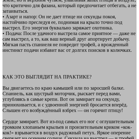
что критично для фазана, который предпочитает отбегать, а не
затаиваться.
• Азарт и напор: Он не дает птице ни секунды покоя,
настойчиво преследуя ее, поднимая на крыло точно под
выстрел. Его энергия буквально заряжает охотника.
• Подача: После удачного выстрела самое приятное — даже не
сам выстрел, а то, как ваш верный друг апортирует добычу.
Мягкая пасть спаниеля не повредит трофей, а врожденный
инстинкт подачи избавит вас от долгих поисков в колючках.
КАК ЭТО ВЫГЛЯДИТ НА ПРАКТИКЕ?
Вы двигаетесь по краю камышей или по заросшей балке.
Спаниель, как шустрый моторчик, рыскает перед вами,
углубляясь в самые крепи. Вот он замирает на секунду,
принюхивается, и с удвоенной энергией бросается вперёд.
Слышен его возбуждённый взбрех — он горячит птицу!
Сердце замирает. Вот из-под самых его ног с оглушительным
громким хлопаньем крыльев и пронзительным криком «кок-
кок!» взрывается в воздух радужный петух. Яркое оперение
сверкает на осеннем солнце. Секунда на выстрел — и трофей