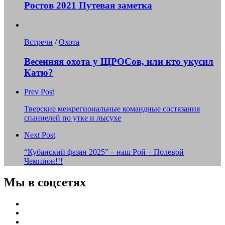
Ростов 2021 Путевая заметка
Встречи
/
Охота
Весенняя охота у ЩРОСов, или кто укусил
Катю?
Prev Post
Тверские межрегиональные командные состязания
спаниелей по утке и лысухе
Next Post
“Кубанский фазан 2025” – наш Рой – Полевой
Чемпион!!!
Мы в соцсетях
Youtube
VK
Telegram