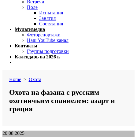
Встречи
Поле
Испытания
Занятия
Состязания
Мультимедиа
Фоторепортажи
Наш YouTube канал
Контакты
Группы подготовки
Календарь на 2026 г.
Close
menu
Home
>
Охота
Охота на фазана с русским
охотничьим спаниелем: азарт и
грация
Published
20.08.2025