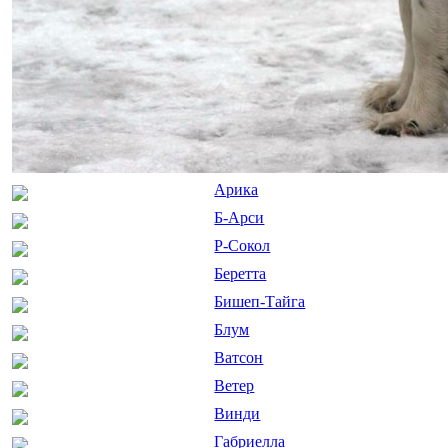
Арика
Б-Арси
Р-Сокол
Беретта
Бишеп-Тайга
Блум
Ватсон
Ветер
Винди
Габриелла