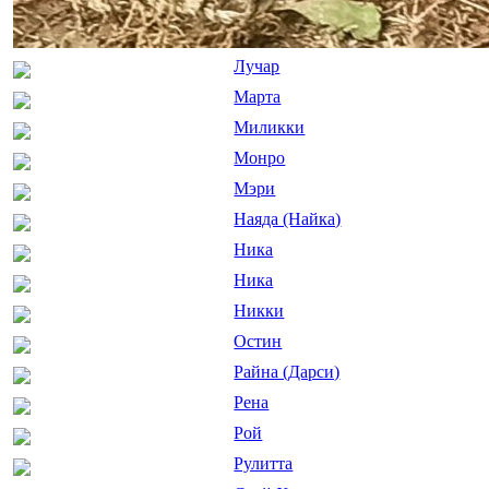
Лучар
Марта
Миликки
Монро
Мэри
Наяда (Найка)
Ника
Ника
Никки
Остин
Райна (Дарси)
Рена
Рой
Рулитта