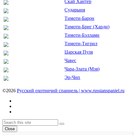
Скай Хантер
Сударыня
Тимоти-Барон
Тимоти-Бриг (Харди)
Тимоти-Бэллами
Тимоти-Тигрил
Царская Пуля
Чавес
Чара-Злата (Мэя)
Эр-Чип
©2026
Русский охотничий спаниель | www.russianspaniel.ru
Youtube
VK
Telegram
Back
Search
Search
To
Close
Top