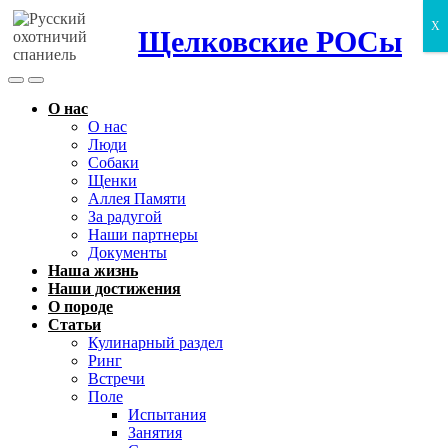
X
Щелковские РОСы
Search
Menu
Toggle
О нас
О нас
Люди
Собаки
Щенки
Аллея Памяти
За радугой
Наши партнеры
Документы
Наша жизнь
Наши достижения
О породе
Статьи
Кулинарный раздел
Ринг
Встречи
Поле
Испытания
Занятия