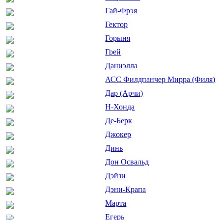
Гай-Фрэя
Гектор
Горыня
Грей
Даниэлла
АСС Филдпанчер Мирра (Филя)
Дар (Арчи)
Н-Хонда
Де-Берк
Джокер
Динь
Дон Освальд
Дэйзи
Дэни-Крапа
Марта
Егерь