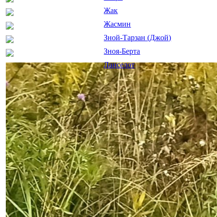
Жак
Жасмин
Зной-Тарзан (Джой)
Зноя-Берта
Ланселот