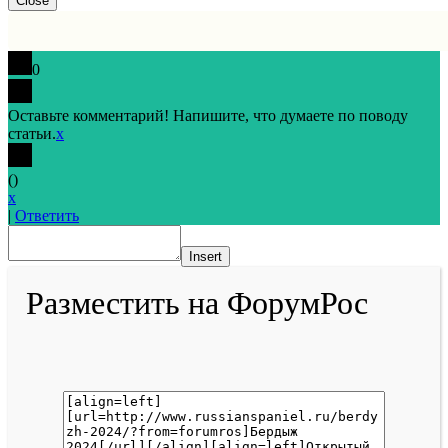
Close
Top
0
Оставьте комментарий! Напишите, что думаете по поводу
статьи.
x
(
)
x
|
Ответить
Insert
Разместить на ФорумРос