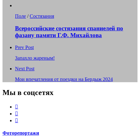
Поле
/
Состязания
Всероссийские состязания спаниелей по
фазану памяти Г.Ф. Михайлова
Prev Post
Запахло жареным!
Next Post
Мои впечатления от поездки на Бердыж 2024
Мы в соцсетях
Youtube
VK
Telegram
Фоторепортажи