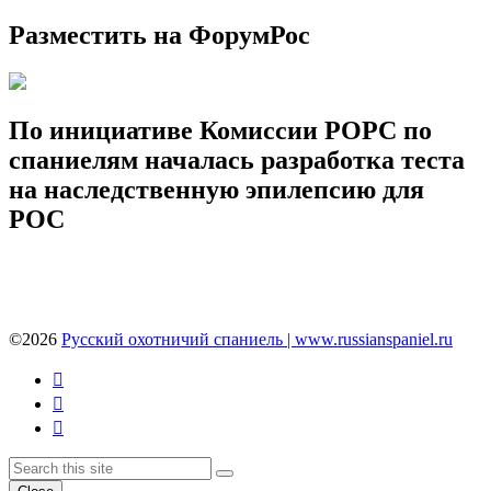
Разместить на ФорумРос
По инициативе Комиссии РОРС по
спаниелям началась разработка теста
на наследственную эпилепсию для
РОС
©2026
Русский охотничий спаниель | www.russianspaniel.ru
Youtube
VK
Telegram
Back
Search
Search
To