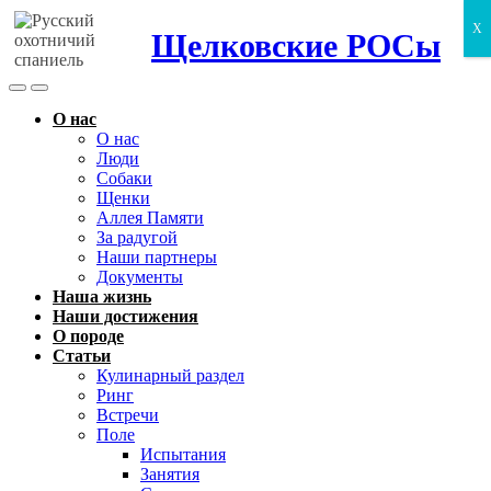
X
Щелковские РОСы
Search
Menu
Toggle
О нас
О нас
Люди
Собаки
Щенки
Аллея Памяти
За радугой
Наши партнеры
Документы
Наша жизнь
Наши достижения
О породе
Статьи
Кулинарный раздел
Ринг
Встречи
Поле
Испытания
Занятия