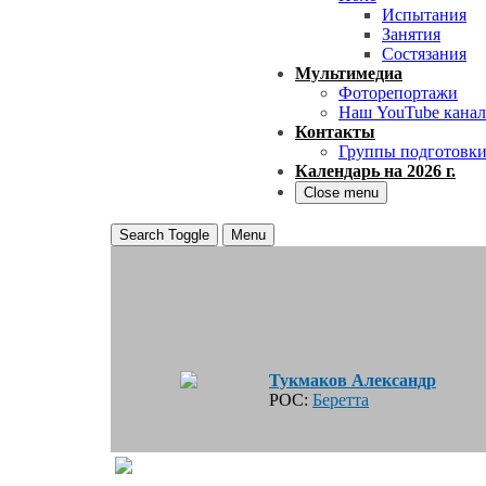
Испытания
Занятия
Состязания
Мультимедиа
Фоторепортажи
Наш YouTube канал
Контакты
Группы подготовк
Календарь на 2026 г.
Close menu
Search Toggle
Menu
Тукмаков Александр
РОС:
Беретта