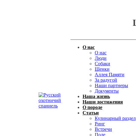
О нас
О нас
Люди
Собаки
Щенки
Аллея Памяти
За радугой
Наши партнеры
Документы
Наша жизнь
Наши достижения
О породе
Статьи
Кулинарный раздел
Ринг
Встречи
Поле