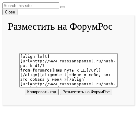
Back
Search
Search
To
Close
Top
Разместить на ФорумРос