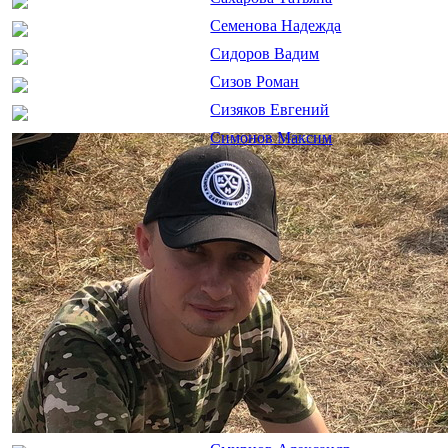
Семенова Надежда
Сидоров Вадим
Сизов Роман
Сизяков Евгений
Симонов Максим