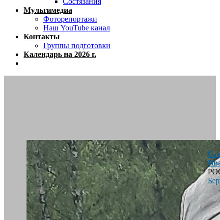
Состязания
Мультимедиа
Фоторепортажи
Наш YouTube канал
Контакты
Группы подготовки
Календарь на 2026 г.
Close
menu
Ст
Ив
РО
Бер