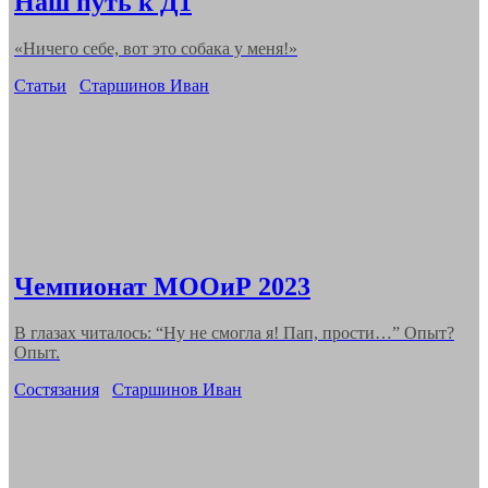
Наш путь к Д1
«Ничего себе, вот это собака у меня!»
Categories
Статьи
Старшинов Иван
Чемпионат МООиР 2023
В глазах читалось: “Ну не смогла я! Пап, прости…” Опыт?
Опыт.
Categories
Состязания
Старшинов Иван