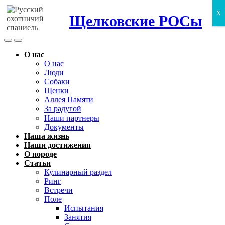
X
Щелковские РОСы
Search
Menu
Toggle
О нас
О нас
Люди
Собаки
Щенки
Аллея Памяти
За радугой
Наши партнеры
Документы
Наша жизнь
Наши достижения
О породе
Статьи
Кулинарный раздел
Ринг
Встречи
Поле
Испытания
Занятия