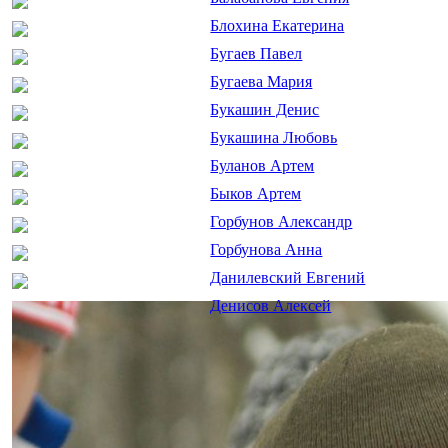
Блохина Екатерина
Бугаев Павел
Бугаева Мария
Букашин Денис
Букашина Любовь
Буланов Артем
Быков Артем
Горбунов Александр
Горбунова Анна
Данилевский Евгений
Денисов Алексей