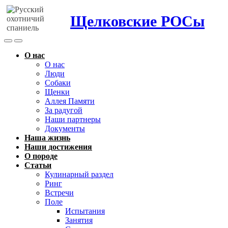
Щелковские РОСы
Search
Menu
Toggle
О нас
О нас
Люди
Собаки
Щенки
Аллея Памяти
За радугой
Наши партнеры
Документы
Наша жизнь
Наши достижения
О породе
Статьи
Кулинарный раздел
Ринг
Встречи
Поле
Испытания
Занятия