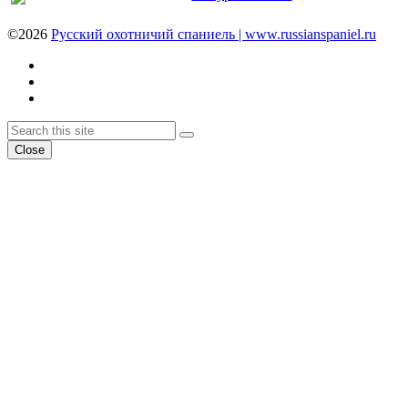
©2026
Русский охотничий спаниель | www.russianspaniel.ru
Youtube
VK
Telegram
Back
Search
Search
To
Close
Top