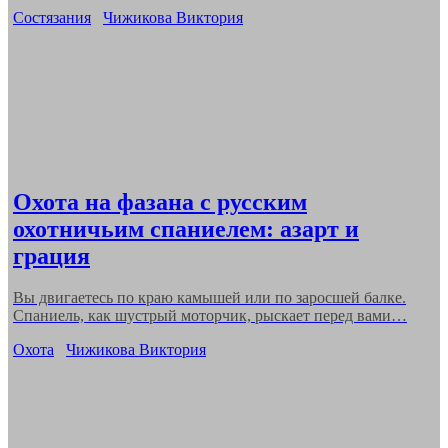
Categories
Состязания
Чижикова Виктория
Охота на фазана с русским
охотничьим спаниелем: азарт и
грация
Вы двигаетесь по краю камышей или по заросшей балке.
Спаниель, как шустрый моторчик, рыскает перед вами…
Categories
Охота
Чижикова Виктория