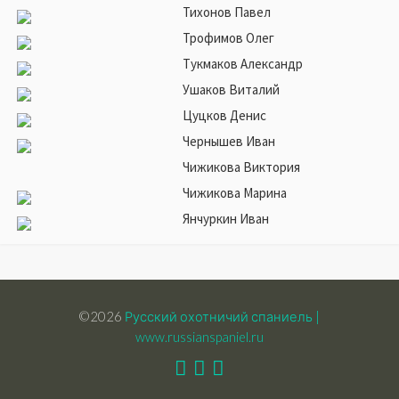
Тихонов Павел
Трофимов Олег
Тукмаков Александр
Ушаков Виталий
Цуцков Денис
Чернышев Иван
Чижикова Виктория
Чижикова Марина
Янчуркин Иван
©2026
Русский охотничий спаниель |
www.russianspaniel.ru
Youtube
VK
Telegram