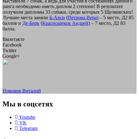
выставили 7 собак, а ведь для участия в состязаниях данного
ранга необходимо иметь диплом 2 степени! В результате
получили дипломы 33 собаки, среди которых 5 Щелковских!
Лучшие места заняли
Б-Арси
(
Петрова Вера
) – 5 место, Д2 85
баллов и
Де-Берк
(
Краснощеков Андрей
) – 7 место, Д2 83
балла.
Вконтакте
Facebook
Twitter
Google+
Новиков Виталий
Мы в соцсетях
Youtube
VK
Telegram