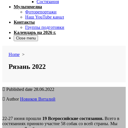
Состязания
Мультимедиа
Фоторепортажи
Наш YouTube канал
Контакты
Группы подготовки
Календарь на 2026 г.
Close menu
Home
>
Рязань 2022
Published date
28.06.2022
Author
Новиков Виталий
22-27 июня прошли
19 Всероссийские состязания.
Всего в
состязаниях приняло участие 58 собак со всей страны. Мы