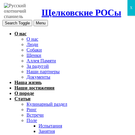
X
Щелковские РОСы
Search Toggle
Menu
О нас
О нас
Люди
Собаки
Щенки
Аллея Памяти
За радугой
Наши партнеры
Документы
Наша жизнь
Наши достижения
О породе
Статьи
Кулинарный раздел
Ринг
Встречи
Поле
Испытания
Занятия